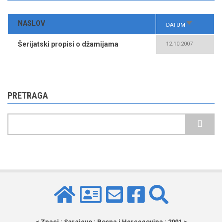
NASLOV
SORT
DATUM
ASCENDING
Šerijatski propisi o džamijama
12.10.2007
PRETRAGA
Pretraga
< Znaci : Sarajevo : Bosna i Hercegovina : 2001 >