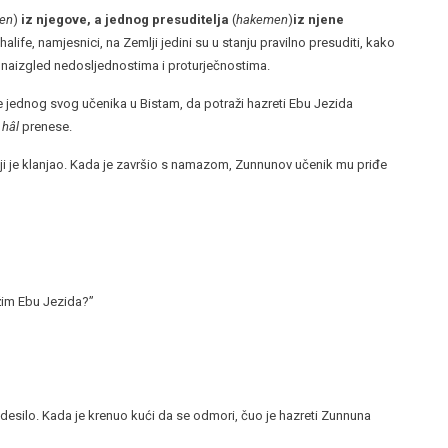
en
)
iz njegove, a jednog presuditelja
(
hakemen
)
iz njene
alife, namjesnici, na Zemlji jedini su u stanju pravilno presuditi, kako
 naizgled nedosljednostima i proturječnostima.
e jednog svog učenika u Bistam, da potraži hazreti Ebu Jezida
j
hâl
prenese.
ji je klanjao. Kada je završio s namazom, Zunnunov učenik mu priđe
ražim Ebu Jezida?”
 desilo. Kada je krenuo kući da se odmori, čuo je hazreti Zunnuna