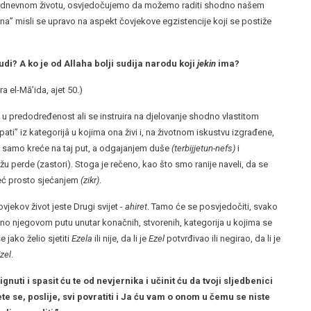
akodnevnom životu, osvjedočujemo da možemo raditi shodno našem
na” misli se upravo na aspekt čovjekove egzistencije koji se postiže
di? A ko je od Allaha bolji sudija narodu koji
jekin
ima?
ra el-Mā’ida, ajet 50.)
 u predodređenost ali se instruira na djelovanje shodno vlastitom
ati” iz kategorijâ u kojima ona živi i, na životnom iskustvu izgrađene,
 samo kreće na taj put, a odgajanjem duše
(terbijjetun-nefs)
i
 perde (zastori). Stoga je rečeno, kao što smo ranije naveli, da se
već prosto sjećanjem
(zikr)
.
jekov život jeste Drugi svijet -
ahiret
. Tamo će se posvjedočiti, svako
o njegovom putu unutar konačnih, stvorenih, kategorija u kojima se
 jako želio sjetiti
Ezela
ili nije, da li je
Ezel
potvrđivao ili negirao, da li je
zel
.
ignuti i spasit ću te od nevjernika i učinit ću da tvoji sljedbenici
e se, poslije, svi povratiti i Ja ću vam o onom u čemu se niste