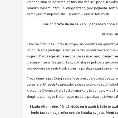
kategorijama pa ne samo da mislimo već se i jasno, u sv
odabiru, našem “ćejfu”. S druge strane, pod pojmom “relativ
samo jasnim ubjeđenjem –
jekinom
u
ezelski
tok stvarî.
Zar oni traže da im se kao u pagansko doba su
(Kur’an, su
Tako se postupa i u praksi, čovjek se podstiče na vjerovanje
izboru. Nema proturječja već se ne želi osobu tek-tako “iščup
svijesti. Postizanje
jekina
ne postiže se učenjem; učenjem se
čišćenjem srca
(tasfijjetul kalb)
čovjeku se jednostavno podižu
osvjedočenje u
ezelski
tok stvarî ne postiže razmišljanjem 
Treća dimenzija u kojoj se donose presude odlučujuće za čov
će se “sjetiti”,
ezelske
presude te će se svakome suditi shodn
kretao na Ovome svijetu i odlukama koje je donosio – da li se
drugima pomagao ili odmagao na putu postizanja
jekina
u
E
I kada Allah reče: “O Isā, dušu ću ti uzeti k Sebi te uzd
budu iznad nevjernika sve do Smaka svijeta. Meni ćet