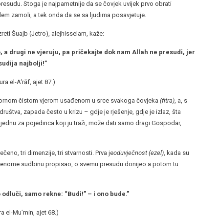
 presudu. Stoga je najpametnije da se čovjek uvijek prvo obrati
em zamoli, a tek onda da se sa ljudima posavjetuje.
eti Šuajb (Jetro), alejhisselam, kaže:
o, a drugi ne vjeruju, pa pričekajte dok nam Allah ne presudi, jer
sudija najbolji!”
ura el-A‘rāf, ajet 87.)
 izvornom čistom vjerom usađenom u srce svakoga čovjeka
(fitra)
, a, s
ruštva, zapada često u krizu – gdje je rješenje, gdje je izlaz, šta
ijednu za pojedinca koji ju traži, može dati samo dragi Gospodar,
no, tri dimenzije, tri stvarnosti. Prva je
oduvječnost
(ezel)
, kada su
vorenome sudbinu propisao, o svemu presudu donijeo a potom tu
o odluči, samo rekne: “Budi!” – i ono bude.”
ra el-Mu’min, ajet 68.)