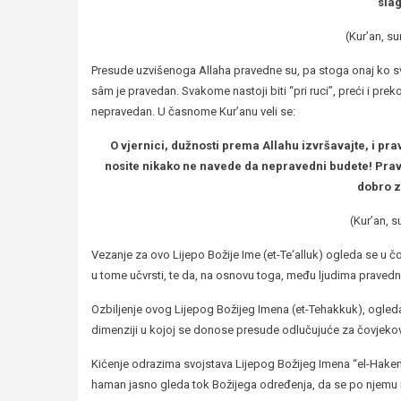
slag
(Kur’an, su
Presude uzvišenoga Allaha pravedne su, pa stoga onaj ko svo
sâm je pravedan. Svakome nastoji biti “pri ruci”, preći i pre
nepravedan. U časnome Kur’anu veli se:
O vjernici, dužnosti prema Allahu izvršavajte, i p
nosite nikako ne navede da nepravedni budete! Pravedni
dobro z
(Kur’an, s
Vezanje za ovo Lijepo Božije Ime (et-Te‘alluk) ogleda se u čo
u tome učvrsti, te da, na osnovu toga, među ljudima praved
Ozbiljenje ovog Lijepog Božijeg Imena (et-Tehakkuk), ogle
dimenziji u kojoj se donose presude odlučujuće za čovjekov
Kićenje odrazima svojstava Lijepog Božijeg Imena “el-Hake
haman jasno gleda tok Božijega određenja, da se po njemu 