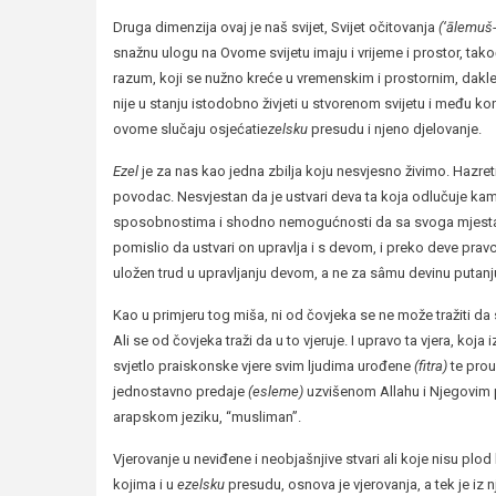
Druga dimenzija ovaj je naš svijet, Svijet očitovanja
(‘ālemuš
snažnu ulogu na Ovome svijetu imaju i vrijeme i prostor, tak
razum, koji se nužno kreće u vremenskim i prostornim, dakle
nije u stanju istodobno živjeti u stvorenom svijetu i među k
ovome slučaju osjećati
ezelsku
presudu i njeno djelovanje.
Ezel
je za nas kao jedna zbilja koju nesvjesno živimo. Hazreti
povodac. Nesvjestan da je ustvari deva ta koja odlučuje k
sposobnostima i shodno nemogućnosti da sa svoga mjesta u
pomislio da ustvari on upravlja i s devom, i preko deve pra
uložen trud u upravljanju devom, a ne za sâmu devinu putanj
Kao u primjeru tog miša, ni od čovjeka se ne može tražiti 
Ali se od čovjeka traži da u to vjeruje. I upravo ta vjera, koja
svjetlo praiskonske vjere svim ljudima urođene
(fitra)
te prou
jednostavno predaje
(esleme)
uzvišenom Allahu i Njegovim pr
arapskom jeziku, “musliman”.
Vjerovanje u neviđene i neobjašnjive stvari ali koje nisu plo
kojima i u
ezelsku
presudu, osnova je vjerovanja, a tek je iz 