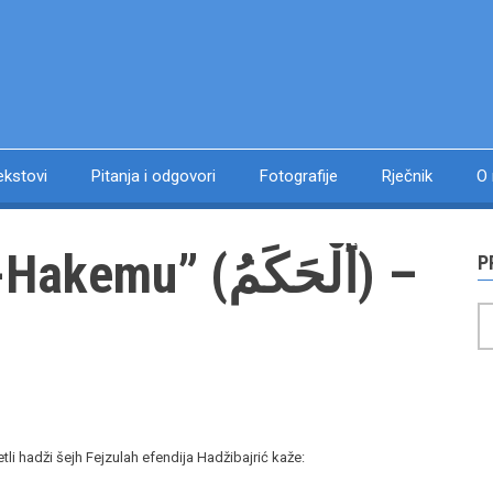
ekstovi
Pitanja i odgovori
Fotografije
Rječnik
O
” (أَلْحَكَمُ) –
P
P
li hadži šejh Fejzulah efendija Hadžibajrić kaže: