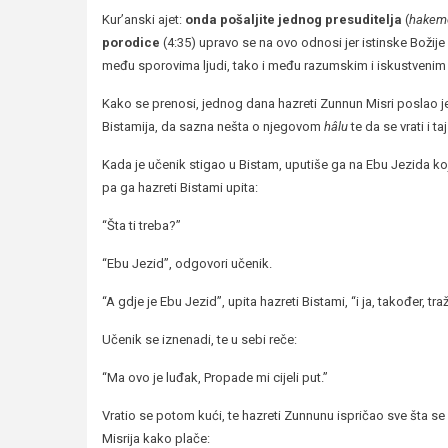
Kur’anski ajet:
onda pošaljite jednog presuditelja
(
hakem
porodice
(4:35) upravo se na ovo odnosi jer istinske Božije h
među sporovima ljudi, tako i među razumskim i iskustvenim
Kako se prenosi, jednog dana hazreti Zunnun Misri poslao j
Bistamija, da sazna nešta o njegovom
hâlu
te da se vrati i ta
Kada je učenik stigao u Bistam, uputiše ga na Ebu Jezida ko
pa ga hazreti Bistami upita:
“Šta ti treba?”
“Ebu Jezid”, odgovori učenik.
“A gdje je Ebu Jezid”, upita hazreti Bistami, “i ja, također, t
Učenik se iznenadi, te u sebi reče:
“Ma ovo je luđak, Propade mi cijeli put.”
Vratio se potom kući, te hazreti Zunnunu ispričao sve šta se
Misrija kako plače: