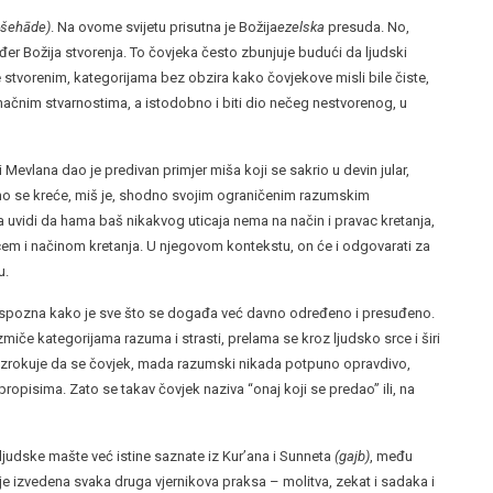
-šehāde)
. Na ovome svijetu prisutna je Božija
ezelska
presuda. No,
ođer Božija stvorenja. To čovjeka često zbunjuje budući da ljudski
 stvorenim, kategorijama bez obzira kako čovjekove misli bile čiste,
onačnim stvarnostima, a istodobno i biti dio nečeg nestvorenog, u
 Mevlana dao je predivan primjer miša koji se sakrio u devin jular,
amo se kreće, miš je, shodno svojim ograničenim razumskim
vidi da hama baš nikakvog uticaja nema na način i pravac kretanja,
vcem i načinom kretanja. U njegovom kontekstu, on će i odgovarati za
u.
da spozna kako je sve što se događa već davno određeno i presuđeno.
 izmiče kategorijama razuma i strasti, prelama se kroz ljudsko srce i širi
zrokuje da se čovjek, mada razumski nikada potpuno opravdivo,
opisima. Zato se takav čovjek naziva “onaj koji se predao” ili, na
d ljudske mašte već istine saznate iz Kur’ana i Sunneta
(gajb)
, među
nje izvedena svaka druga vjernikova praksa – molitva, zekat i sadaka i