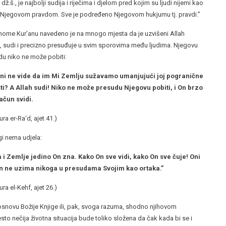
, dž.š., je najbolji sudija i riječima i djelom pred kojim su ljudi nijemi kao
d Njegovom pravdom. Sve je podređeno Njegovom hukjumu tj. pravdi.”
nome Kur’anu navedeno je na mnogo mjesta da je uzvišeni Allah
, sudi i precizno presuđuje u svim sporovima među ljudima. Njegovu
u niko ne može pobiti:
ni ne vide da im Mi Zemlju sužavamo umanjujući joj pogranične
ti? A Allah sudi! Niko ne može presudu Njegovu pobiti, i On brzo
ačun svidi.
ura er-Ra‘d, ajet 41.)
gi nema udjela:
a i Zemlje jedino On zna. Kako On sve vidi, kako On sve čuje! Oni
n ne uzima nikoga u presudama Svojim kao ortaka.”
ura el-Kehf, ajet 26.)
snovu Božije Knjige ili, pak, svoga razuma, shodno njihovom
 nečija životna situacija bude toliko složena da čak kada bi se i