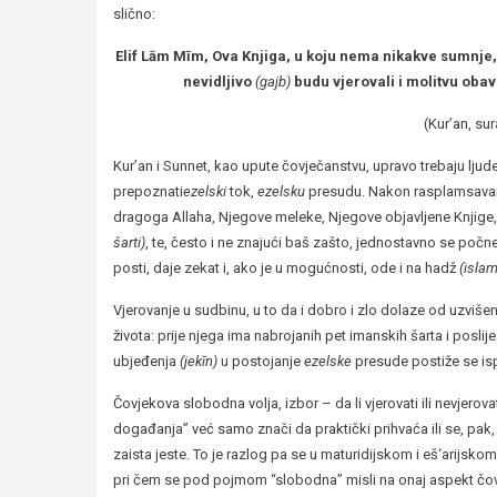
slično:
Elif Lām Mīm, Ova Knjiga, u koju nema nikakve sumnje, 
nevidljivo
(gajb)
budu vjerovali i molitvu obavl
(Kur’an, sur
Kur’an i Sunnet, kao upute čovječanstvu, upravo trebaju ljud
prepoznati
ezelski
tok,
ezelsku
presudu. Nakon rasplamsavanja
dragoga Allaha, Njegove meleke, Njegove objavljene Knjige,
šarti)
, te, često i ne znajući baš zašto, jednostavno se poč
posti, daje zekat i, ako je u mogućnosti, ode i na hadž
(islam
Vjerovanje u sudbinu, u to da i dobro i zlo dolaze od uzvišen
života: prije njega ima nabrojanih pet imanskih šarta i posl
ubjeđenja
(jekīn)
u postojanje
ezelske
presude postiže se is
Čovjekova slobodna volja, izbor – da li vjerovati ili nevjerov
događanja” već samo znači da praktički prihvaća ili se, pa
zaista jeste. To je razlog pa se u maturidijskom i eš‘arijs
pri čem se pod pojmom “slobodna” misli na onaj aspekt čov