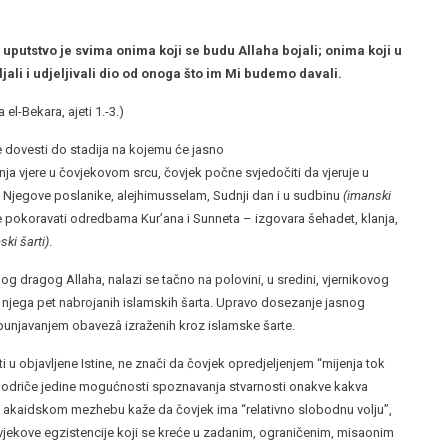
uputstvo je svima onima koji se budu Allaha bojali; onima koji u
jali i udjeljivali dio od onoga što im Mi budemo davali.
a el-Bekara, ajeti 1.-3.)
e dovesti do stadija na kojemu će jasno
 vjere u čovjekovom srcu, čovjek počne svjedočiti da vjeruje u
 Njegove poslanike, alejhimusselam, Sudnji dan i u sudbinu
(imanski
ne pokoravati odredbama Kur’ana i Sunneta – izgovara šehadet, klanja,
ski šarti)
.
og dragog Allaha, nalazi se tačno na polovini, u sredini, vjernikovog
ije njega pet nabrojanih islamskih šarta. Upravo dosezanje jasnog
punjavanjem obavezâ izraženih kroz islamske šarte.
ati u objavljene Istine, ne znači da čovjek opredjeljenjem “mijenja tok
k, odriče jedine mogućnosti spoznavanja stvarnosti onakve kakva
kom akaidskom mezhebu kaže da čovjek ima “relativno slobodnu volju”,
jekove egzistencije koji se kreće u zadanim, ograničenim, misaonim