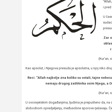
“Allah
i pre
U čas
sudac
presud
Zar o
oblas
r
(Kur’an, s
Kao apsolut, i Njegova presuda je apsolutna, u njoj niko dru
Reci: “Allah najbolje zna koliko su ostali; tajne nebes
nemaju drugog zaštitnika osim Njega, a O
(Kur’an, s
U ovosvjetskim događanjima, ljudima je prepušteno da, na o
slobodnom opredjeljenju, međusobne sporove rješavaju. Često