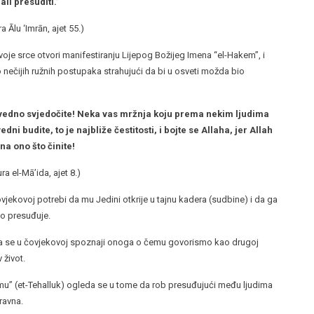
ali presuditi.”
ra Ālu ‘Imrān, ajet 55.)
je srce otvori manifestiranju Lijepog Božijeg Imena “el-Hakem”, i
ko nečijih ružnih postupaka strahujući da bi u osveti možda bio
ravedno svjedočite! Neka vas mržnja koju prema nekim ljudima
 budite, to je najbliže čestitosti, i bojte se Allaha, jer Allah
na ono što činite!
ura el-Mā’ida, ajet 8.)
vjekovoj potrebi da mu Jedini otkrije u tajnu kadera (sudbine) i da ga
no presuđuje.
da se u čovjekovoj spoznaji onoga o čemu govorismo kao drugoj
 život.
mu” (et-Tehalluk) ogleda se u tome da rob presuđujući među ljudima
ravna.