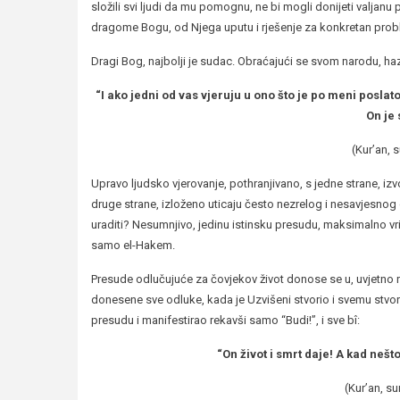
složili svi ljudi da mu pomognu, ne bi mogli donijeti valjanu
dragome Bogu, od Njega uputu i rješenje za konkretan probl
Dragi Bog, najbolji je sudac. Obraćajući se svom narodu, hazr
“I ako jedni od vas vjeruju u ono što je po meni poslat
On je 
(Kur’an, s
Upravo ljudsko vjerovanje, pothranjivano, s jedne strane,
druge strane, izloženo uticaju često nezrelog i nesavjesnog d
uraditi? Nesumnjivo, jedinu istinsku presudu, maksimalno vr
samo el-Hakem.
Presude odlučujuće za čovjekov život donose se u, uvjetno reče
donesene sve odluke, kada je Uzvišeni stvorio i svemu st
presudu i manifestirao rekavši samo “Budi!”, i sve bî:
“On život i smrt daje! A kad nešt
(Kur’an, su