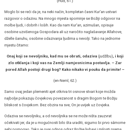
(Hūd, 61.)
Moglo bi se reći da je, na neki način, kompletan časni Kur'an ustvari
razgovor o odazivu. Na mnogo mjesta spominje se Božiji odgovor na
molbe ljudi, i dobrih i loših. Kao da nam Kur'an, azimušan, opisuje
osobine uzvišenoga Gospodara ali uz naročito naglašavanje Allahove,
dželle šanuhu, osobine odazivanja ljudima u nevolji. Tako na jednome
mjestu čitamo:
Onaj koji se nevoljniku, kad mu se obrati, odaziva
(judžību)
, i koji
zlo otklanja i koji vas na Zemlji namjesnicima postavlja. – Zar
pored Allah postoji drugi bog? Kako nikako vi pouku da primite! –
(en-Neml, 62.)
Samo ovaj jedan plemeniti ajet otkriva tri osnove stvari koje možda
najbolje pokazuju čovjekovu povezanost s dragim Bogom te Božiju
bliskost s čovjekom. Bez obzira na sve, On je uvijek uz čovjeka.
Odaziva se nevoljniku, a od nevoljnika se ne može ništa zauzvrat
očekivati jer, da je u mogućnosti bilo šta uraditi, sigurno bi prvo sâmome
sebi pomogao. Tako je ovaj odnos odraz Božije ljubavi i milosti prema