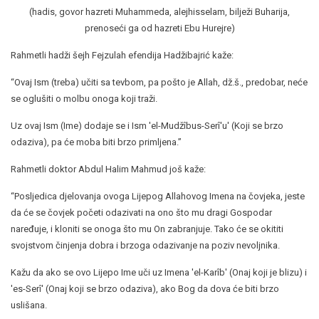
(hadis, govor hazreti Muhammeda, alejhisselam, bilježi Buharija,
prenoseći ga od hazreti Ebu Hurejre)
Rahmetli hadži šejh Fejzulah efendija Hadžibajrić kaže:
“Ovaj Ism (treba) učiti sa tevbom, pa pošto je Allah, dž.š., predobar, neće
se oglušiti o molbu onoga koji traži.
Uz ovaj Ism (Ime) dodaje se i Ism 'el-Mudžîbus-Serî'u' (Koji se brzo
odaziva), pa će moba biti brzo primljena.”
Rahmetli doktor Abdul Halim Mahmud još kaže:
“Posljedica djelovanja ovoga Lijepog Allahovog Imena na čovjeka, jeste
da će se čovjek početi odazivati na ono što mu dragi Gospodar
naređuje, i kloniti se onoga što mu On zabranjuje. Tako će se okititi
svojstvom činjenja dobra i brzoga odazivanje na poziv nevoljnika.
Kažu da ako se ovo Lijepo Ime uči uz Imena 'el-Karîb' (Onaj koji je blizu) i
'es-Serî' (Onaj koji se brzo odaziva), ako Bog da dova će biti brzo
uslišana.