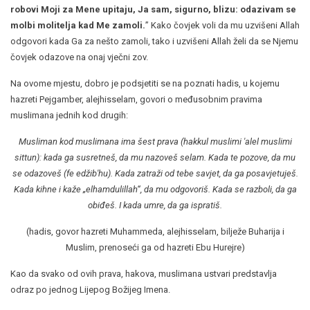
robovi Moji za Mene upitaju, Ja sam, sigurno, blizu: odazivam se
molbi molitelja kad Me zamoli.
” Kako čovjek voli da mu uzvišeni Allah
odgovori kada Ga za nešto zamoli, tako i uzvišeni Allah želi da se Njemu
čovjek odazove na onaj vječni zov.
Na ovome mjestu, dobro je podsjetiti se na poznati hadis, u kojemu
hazreti Pejgamber, alejhisselam, govori o međusobnim pravima
muslimana jednih kod drugih:
Musliman kod muslimana ima šest prava (hakkul muslimi 'alel muslimi
sittun): kada ga susretneš, da mu nazoveš selam. Kada te pozove, da mu
se odazoveš (fe edžib'hu). Kada zatraži od tebe savjet, da ga posavjetuješ.
Kada kihne i kaže „elhamdulillah“, da mu odgovoriš. Kada se razboli, da ga
obiđeš. I kada umre, da ga ispratiš.
(hadis, govor hazreti Muhammeda, alejhisselam, bilježe Buharija i
Muslim, prenoseći ga od hazreti Ebu Hurejre)
Kao da svako od ovih prava, hakova, muslimana ustvari predstavlja
odraz po jednog Lijepog Božijeg Imena.