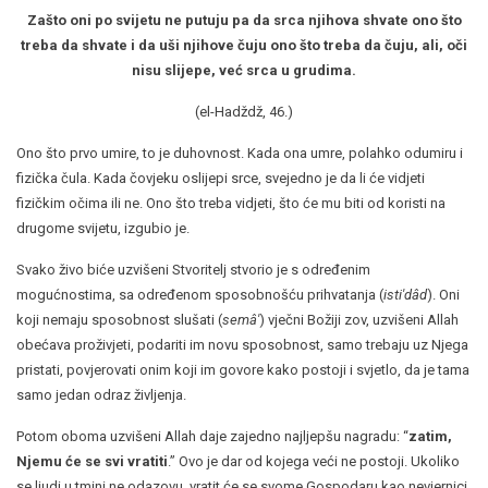
Zašto oni po svijetu ne putuju pa da srca njihova shvate ono što
treba da shvate i da uši njihove čuju ono što treba da čuju, ali, oči
nisu slijepe, već srca u grudima.
(el-Hadždž, 46.)
Ono što prvo umire, to je duhovnost. Kada ona umre, polahko odumiru i
fizička čula. Kada čovjeku oslijepi srce, svejedno je da li će vidjeti
fizičkim očima ili ne. Ono što treba vidjeti, što će mu biti od koristi na
drugome svijetu, izgubio je.
Svako živo biće uzvišeni Stvoritelj stvorio je s određenim
mogućnostima, sa određenom sposobnošću prihvatanja (
isti'dâd
). Oni
koji nemaju sposobnost slušati (
semâ'
) vječni Božiji zov, uzvišeni Allah
obećava proživjeti, podariti im novu sposobnost, samo trebaju uz Njega
pristati, povjerovati onim koji im govore kako postoji i svjetlo, da je tama
samo jedan odraz življenja.
Potom oboma uzvišeni Allah daje zajedno najljepšu nagradu: “
zatim,
Njemu će se svi vratiti
.” Ovo je dar od kojega veći ne postoji. Ukoliko
se ljudi u tmini ne odazovu, vratit će se svome Gospodaru kao nevjernici,