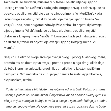
Tako kada se susretnu, muslimani bi trebali osjetiti utjecaj Lijepog
Božijeg Imena “es-Selâmu”; kada jedni druge pozivaju i odazivaju se na
pozive, trebali bi osjetiti djelovanje Lijepog Imena “el-Mudžîbu”; kada
jedni druge savjetuju, trebali bi osjetiti djelovanje Lijepog Imena “el-
Velijju”; kada jedni drugome zdravlje žele, trebali bi osjetiti djelovanje
Lijepog Imena “Allah”; kada se obilaze u bolesti, trebali bi osjetiti
djelovanje Lijepog Imena “eš-Šâfī”; konačno, kada jedni druge ispraćaju
na dženazi, trebali bi osjetiti djelovanje Lijepog Božijeg Imena “el-
Mumîtu”.
Onaj koji je otvorio svoje srce djelovanju ovog Lijepog Allahovog Imena,
premda mu se dove ispunjavaju, i premda preko njega dragi Allah daje
da teče i ispunjavanje želja drugih ljudi, nerijetko je izložen različitim
nevoljama. Ovo ne treba da čudi jer je poznata hazreti Pejgamberova,
alejhisselam, izreka:
Poslanici su najviše bili izloženi nevoljama od svih ljudi. Potom oni njima
slični, a potom oni onima slični. Čovjek bîva kušan shodno svojoj vjeri. Pa
ako je u vjeri postojan, kušnja je veća, a ako je u vjeri slab, kušnja je shodno
stupnju njegove vjere. Nevolje neće prestati stizati roba, sve dok ne bude