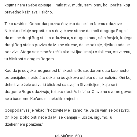
kojima nam i Sebe opisuje – milostivi, mudri, samilosni, koji prašta, koji
pravedno kažnjava, i slično.
Tako uzvišeni Gospodar poziva čovjeka da se i on Njemu odazove.
Nekako djeluje nepošteno s čovjekove strane da moli dragoga Boga i
da mu se dragi Bog stalno odaziva a, s druge strane, sâm čovjek, kojega
dragi Bog stalno poziva da Mu se okrene, da se pokaje, rijetko kada se
odaziva. Stoga se ne može reći kako svi ljudi imaju ozbiljenu, ostvarenu,
tu bliskost s dragim Bogom.
Kao da je čovjeku mogućnost bliskosti s Gospodarom data kao nešto
potencijalno, nešto što čeka na čovjekovu odluku da se realizira. Oni koji
definitivno žele ostvariti bliskost sa svojim Stvoriteljem, kaju se i
dragome Bogu odazivaju, te tako dostižu blizinu. O svemu ovome govori
se u časnome Kur'anu na nekoliko mjesta.
Gospodar vaš je rekao: “Pozovite Me i zamolite, Ja ću vam se odazvati!
Oni koji iz oholosti neće da Mi se klanjaju – ući će, sigurno, u
džehennem poniženi.”
(el-Mu'min, 60.)