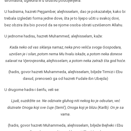
siromašna, ugledna ili u društvu podcijenjena.
U hadisima, hazreti Pejgamber, alejhisselam, dao je pokazatelje, kako bi
trebala izgledati forma jedne dove, šta je to lijepo učiti u svakoj dovi,
bez obzira šta bio povod da se njome osoba obrati uzvišenom Allahu.
U jednome hadisu, hazreti Muhammed, alejhisselam, kaže:
Kada neko od vas sklanja namaz, neka prvo veliča svoga Gospodara,
uzvišen je i silan, potom nema Mu hvalu iskaže, a potom neka donese
salavat na Vjerovjesnika, alejhisselam, a potom neka zatraži šta god hoće.
(hadis, govor hazreti Muhammeda, alejhisselam, bilježe Tirmizi i Ebu
davud, prenoseći ga od hazreti Fudale ibn Ubejda)
U drugome hadis-i šerifu, veli se:
Ljudi, suzdržite se. Ne odzivate gluhog niti nekog ko je odsutan, već
dozivate Onoga koji sve čuje (Semī'), Onoga koji je blizu (Karīb). On je sa
vama.
(hadis, govor hazreti Muhammeda, alejhisselam, bilježe Bejheki i Ebu