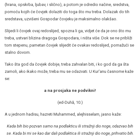
(hrana, opskrba, ljubav, i slično), a potom je odredio načine, sredstva,
pomoću kojih će čovjek dolaziti do toga što mu treba. Dolazak do tih
sredstava, uzvišeni Gospodar čovjeku je maksimalno olakšao.
Slijedi li čovjek ovaj redoslijed, spozna li ga, vidjet će da je ono što mu
treba, ustvari blizina dragoga Gospodara, i ništa više. Dok se ne približi
tom stepenu, pametan čovjek slijedit će ovakav redoslijed, pomažući se
stalno dovom.
Tako šta god da čovjek dobije, treba zahvalan biti, i ko god da ga šta
zamoli, ako ikako može, treba mu se odazvati. U Kur'anu časnome kaže
se:
a na prosjaka ne podvikni!
(ed-Duhā, 10.)
A u jednom hadisu, hazreti Muhammed, alejhisselam, jasno kaže:
Kada bih bio pozvan samo na podlakticu ili stražnji dio noge, odazvao bih
se. Kada bi mi se kao dar dali podlaktica ili stražnji dio noge, prihvatio bih.