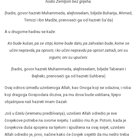
hodio Zemljom bez grijeha.
(hadis, govor hazreti Muhammeda, alejhisselam, bilježe Buharija, Ahmed,
Tirmizi i Ibn Madže, prenoseći ga od hazreti Sa'da)
A u drugome hadisu se kaže:
Ko bude kušan, pa se strpi, kome bude dato, pa zahvalan bude, kome se
učini nepravda, pa oprosti, i ko učini nepravdu pa oprost zatraži, oni su
sigurni, oni su upućeni.
(hadis, govor hazreti Muhammeda, alejhisselam, bilježe Taberani i
Bejheki, prenoseći ga od hazreti Suhbera)
Ovaj odnos između uzvišenoga Allah, kao Onoga koji se odaziva, i roba
koji dragoga Gospodara doziva, pa mu dova bude uslišana, lijepo
objašnjava naš hazreti imam Gazali.
Još u
Ezelu
(vremenu predbîvanja), uzvišeni Allah odredio je sve
čovjekove potrebe na ovome svijetu. I uslišio mu ih je. Potom, kada je
čovjekova duša spojena sa tijelom i spuštena na ovaj svijet, uzvišeni
Allah odredio je, prvo, načine kako će čovjek osjetiti da mu nešto treba