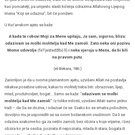
kao poricatelji, pa umjesto slasti kićenja odrazima Allahovog Lijepog
Imena “Koji se odaziva”, bit će poniženi.
U Kur'anskom ajetu se kaže:
A kada te robovi Moji za Mene upitaju, Ja sam, sigurno, blizu:
odazivam se molbi molitelja kad Me zamoli. Zato neka oni pozivu
Mome udovolje
(fe'l'jestedžībū lī)
i neka vjeruju u Mene, da bi bili
na pravom putu.
(el-Bekara, 186.)
Zanimljivo je da u ovome plemenitom ajetu, uzvišeni Allah ne postavlja
nikakve posebne uslove, kakav to molitelj treba biti: obrazovan, lijep,
mlad, produhovljen, bogat... Samo se kaže: “
odazivam se molbi
molitelja kad Me zamoli
”. Iz tolike milosti, uzvišeni Allah samo jedno
traži – da Ga se doziva, i odazvat će se. Svako ko se smatra pobožnim,
dovoljno mu je usporediti se sa ovom božanskom osobinom. Da li se
odaziva svakome ko ga za nešto zamoli, bez obzira u koje vrijeme, i bez
obzira ko je ta osoba, poznata ili nepoznata, mlada ili stara, bogata ili