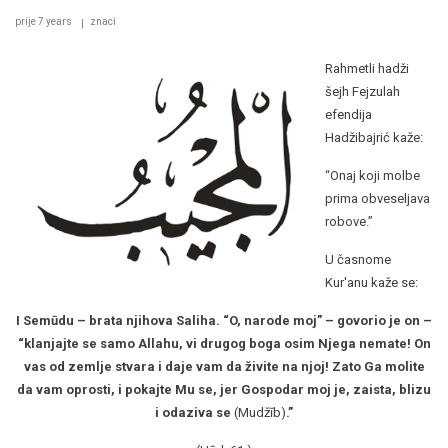
prije 7 years
znaci
Rahmetli hadži
šejh Fejzulah
efendija
Hadžibajrić kaže:
“Onaj koji molbe
prima obveseljava
robove.”
U časnome
Kur'anu kaže se:
I Semūdu – brata njihova Saliha. “O, narode moj” – govorio je on –
“klanjajte se samo Allahu, vi drugog boga osim Njega nemate! On
vas od zemlje stvara i daje vam da živite na njoj! Zato Ga molite
da vam oprosti, i pokajte Mu se, jer Gospodar moj je, zaista, blizu
i odaziva se
(Mudžīb)
.”