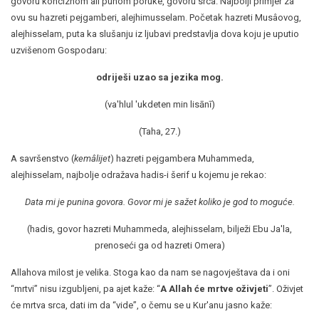
govoru konciznom ali punom poruke, govoru srca. Najbolji primjer za
ovu su hazreti pejgamberi, alejhimusselam. Početak hazreti Musâovog,
alejhisselam, puta ka slušanju iz ljubavi predstavlja dova koju je uputio
uzvišenom Gospodaru:
odriješi uzao sa jezika mog.
(va'hlul 'ukdeten min lisānī)
(Taha, 27.)
A savršenstvo (
kemâlijet
) hazreti pejgambera Muhammeda,
alejhisselam, najbolje odražava hadis-i šerif u kojemu je rekao:
Data mi je punina govora. Govor mi je sažet koliko je god to moguće.
(hadis, govor hazreti Muhammeda, alejhisselam, bilježi Ebu Ja'la,
prenoseći ga od hazreti Omera)
Allahova milost je velika. Stoga kao da nam se nagovještava da i oni
“mrtvi” nisu izgubljeni, pa ajet kaže: “
A Allah će mrtve oživjeti
”. Oživjet
će mrtva srca, dati im da “vide”, o čemu se u Kur'anu jasno kaže: