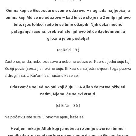
Onima koji se Gospodaru svome odazovu – nagrada najljepša, a
onima koji Mu se ne odazovu – kad bi sve što je na Zemlji njihovo
bilo, i još toliko, rado bi se time otkupili. Njih čeka mučno
polaganje računa; prebivalište njihovo bit će džehennem, a
grozna je on postelja!
(er-Ra'd, 18.)
Zašto se, onda, neko odazove a neko ne odazove. Kao da jedni čuju taj
Božiji poziv (
semā'
) a neki ne čuju. Ili, kao da su jedni svjesni toga poziva
a drugi nisu. U Kur'an-i azimušanu kaže se:
Odazvat će se jedino oni koji čuju. – A Allah će mrtve oživjeti;
zatim, Njemu će se svi vratiti.
(el-En'ām, 36.)
Na početku iste sure, u prvome ajetu, kaže se:
Hvaljen neka je Allah koji je nebesa i zemlju stvorio i tmine i
svjetlo dao, pa opet oni koji ne vjeruju – druge sa Gospodarom