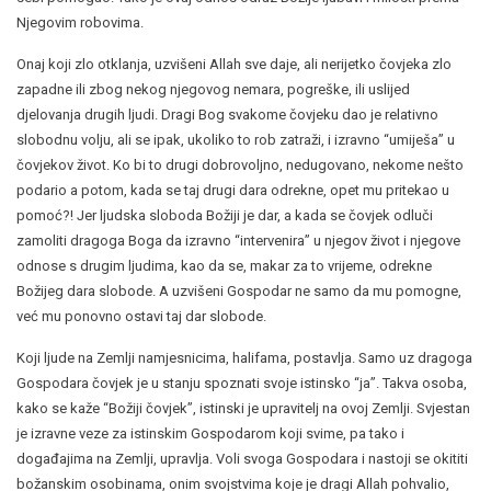
Njegovim robovima.
Onaj koji zlo otklanja, uzvišeni Allah sve daje, ali nerijetko čovjeka zlo
zapadne ili zbog nekog njegovog nemara, pogreške, ili uslijed
djelovanja drugih ljudi. Dragi Bog svakome čovjeku dao je relativno
slobodnu volju, ali se ipak, ukoliko to rob zatraži, i izravno “umiješa” u
čovjekov život. Ko bi to drugi dobrovoljno, nedugovano, nekome nešto
podario a potom, kada se taj drugi dara odrekne, opet mu pritekao u
pomoć?! Jer ljudska sloboda Božiji je dar, a kada se čovjek odluči
zamoliti dragoga Boga da izravno “intervenira” u njegov život i njegove
odnose s drugim ljudima, kao da se, makar za to vrijeme, odrekne
Božijeg dara slobode. A uzvišeni Gospodar ne samo da mu pomogne,
već mu ponovno ostavi taj dar slobode.
Koji ljude na Zemlji namjesnicima, halifama, postavlja. Samo uz dragoga
Gospodara čovjek je u stanju spoznati svoje istinsko “ja”. Takva osoba,
kako se kaže “Božiji čovjek”, istinski je upravitelj na ovoj Zemlji. Svjestan
je izravne veze za istinskim Gospodarom koji svime, pa tako i
događajima na Zemlji, upravlja. Voli svoga Gospodara i nastoji se okititi
božanskim osobinama, onim svojstvima koje je dragi Allah pohvalio,