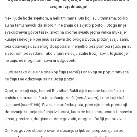
svojim izjednačuju!
Neki ljude hode svjetlom, a neki tminama. Oni koji su u tminama, toliko
su na tamu navikli, da skoro ni ne znaju da svjetlo postoji. Stoga im je
svakodnevni govor težak, život na ovome svijetu jedna velika muka jer
kušnje i nevolje, koje jesu sastavni dio ovoga života, proživljavaju sami,
bez dozivanja uzvišenog Gospodara i nerijetko bez pomoći i ljudi, jer su
s većinom posvađani. Tako u tami ne čuju stalni Božiji zov, i, logično jer
ne čuju, ne mogu tom zovu ni odgovoriti.
Ljudi se tako dijele na one koji čuju (
semâ'
) i one koji su poput mrtvaca,
ne čuju i ne odazivaju se na Božiji poziv.
Opet, one koji čuju, hazreti Ruzbihan Bakli dijeli na one koji slušaju u
smislu da razumiju šta to slušanje znači (
semâ' fehm
), i one koji slušaju
iz ljubavi (
semâ' 'išk
). Prvi su na početku puta, pred njima tek predstoji
dosezanje stupnja slušanja iz ljubavi, kada će biti u mogućnosti i sasvim
jasno, precizno, drugima o tome govoriti, druge na Božiji put pozivati.
Oni koji govore shodno svome slušanju iz ljubavi, prepoznaju se po