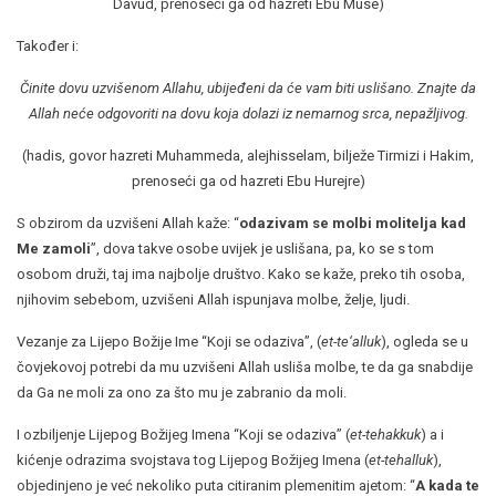
Davud, prenoseći ga od hazreti Ebu Muse)
Također i:
Činite dovu uzvišenom Allahu, ubijeđeni da će vam biti uslišano. Znajte da
Allah neće odgovoriti na dovu koja dolazi iz nemarnog srca, nepažljivog.
(hadis, govor hazreti Muhammeda, alejhisselam, bilježe Tirmizi i Hakim,
prenoseći ga od hazreti Ebu Hurejre)
S obzirom da uzvišeni Allah kaže: “
odazivam se molbi molitelja kad
Me zamoli
”, dova takve osobe uvijek je uslišana, pa, ko se s tom
osobom druži, taj ima najbolje društvo. Kako se kaže, preko tih osoba,
njihovim sebebom, uzvišeni Allah ispunjava molbe, želje, ljudi.
Vezanje za Lijepo Božije Ime “Koji se odaziva”, (
et-te‘alluk
), ogleda se u
čovjekovoj potrebi da mu uzvišeni Allah usliša molbe, te da ga snabdije
da Ga ne moli za ono za što mu je zabranio da moli.
I ozbiljenje Lijepog Božijeg Imena “Koji se odaziva” (
et-tehakkuk
) a i
kićenje odrazima svojstava tog Lijepog Božijeg Imena (
et-tehalluk
),
objedinjeno je već nekoliko puta citiranim plemenitim ajetom: “
A kada te