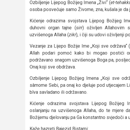
Ozbiljenje Lijepog Božijeg Imena „Živi“ (
et-tehakk
osoba posvećuje samo Živome, zna, kušala je da j
Kićenje odrazima svojstava Lijepog Božijeg Ime
duhovni organ tajne (
sirr
) oživljen Allahovim 
uzvišenoga Allaha (
zikr
), i čiji su udovi oživljen
Vezanje za Lijepo Božije Ime „Koji sve održava“ (
Allah podari pomoć kako bi mogao postići o
podržavano snagom uzvišenoga Boga pa, posljedič
Onaj koji sve obdržava.
Ozbiljenje Lijepog Božijeg Imena „Koji sve održ
sâmome Sebi, pa onaj ko djeluje pod utjecajem L
bîva savladano ili održavano.
Kićenje odrazima svojstava Lijepog Božijeg I
oslanjanju na uzvišenoga Allaha, do te mjere 
Božijemu djelovanju pa Ga konstantno svjedoči a uj
Kaže hazreti Bajezid Bistami: