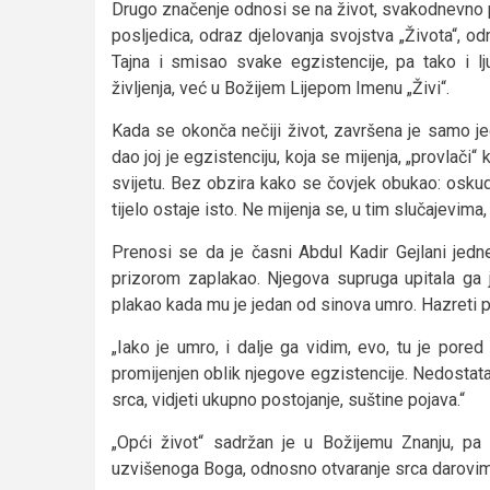
Drugo značenje odnosi se na život, svakodnevno 
posljedica, odraz djelovanja svojstva „Života“, o
Tajna i smisao svake egzistencije, pa tako i l
življenja, već u Božijem Lijepom Imenu „Živi“.
Kada se okonča nečiji život, završena je samo j
dao joj je egzistenciju, koja se mijenja, „provlači“ 
svijetu. Bez obzira kako se čovjek obukao: oskud
tijelo ostaje isto. Ne mijenja se, u tim slučajevim
Prenosi se da je časni Abdul Kadir Gejlani jedn
prizorom zaplakao. Njegova supruga upitala ga
plakao kada mu je jedan od sinova umro. Hazreti p
„Iako je umro, i dalje ga vidim, evo, tu je pore
promijenjen oblik njegove egzistencije. Nedostatak
srca, vidjeti ukupno postojanje, suštine pojava.“
„Opći život“ sadržan je u Božijemu Znanju, pa
uzvišenoga Boga, odnosno otvaranje srca darovima