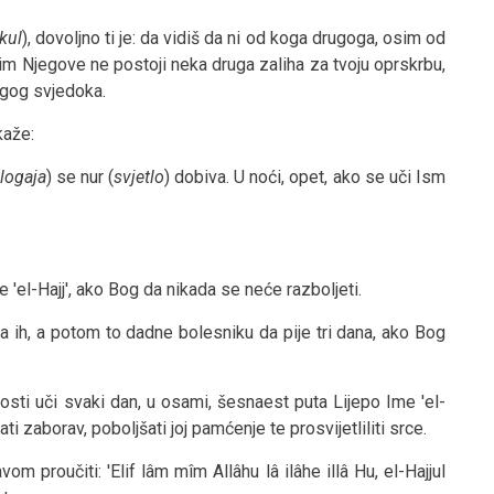
kul
), dovoljno ti je: da vidiš da ni od koga drugoga, osim od
m Njegove ne postoji neka druga zaliha za tvoju oprskrbu,
ugog svjedoka.
kaže:
logaja
) se nur (
svjetlo
) dobiva. U noći, opet, ako se uči Ism
e 'el-Hajj', ako Bog da nikada se neće razboljeti.
 ih, a potom to dadne bolesniku da pije tri dana, ako Bog
sti uči svaki dan, u osami, šesnaest puta Lijepo Ime 'el-
i zaborav, poboljšati joj pamćenje te prosvijetliliti srce.
m proučiti: 'Elif lâm mîm Allâhu lâ ilâhe illâ Hu, el-Hajjul