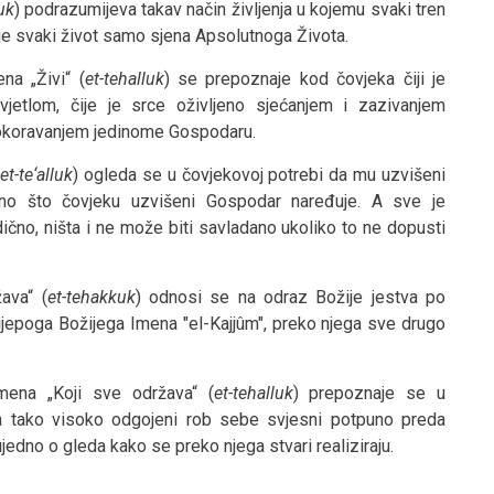
uk
) podrazumijeva takav način življenja u kojemu svaki tren
e svaki život samo sjena Apsolutnoga Života.
na „Živi“ (
et-tehalluk
) se prepoznaje kod čovjeka čiji je
svjetlom, čije je srce oživljeno sjećanjem i zazivanjem
ji pokoravanjem jedinome Gospodaru.
et-te‘alluk
) ogleda se u čovjekovoj potrebi da mu uzvišeni
no što čovjeku uzvišeni Gospodar naređuje. A sve je
no, ništa i ne može biti savladano ukoliko to ne dopusti
ava“ (
et-tehakkuk
) odnosi se na odraz Božije jestva po
ijepoga Božijega Imena "el-Kajjûm", preko njega sve drugo
mena „Koji sve održava“ (
et-tehalluk
) prepoznaje se u
da tako visoko odgojeni rob sebe svjesni potpuno preda
edno o gleda kako se preko njega stvari realiziraju.