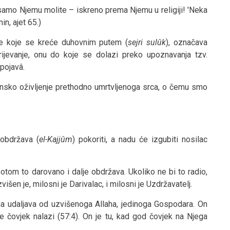
samo Njemu molite – iskreno prema Njemu u religiji! 'Neka
in, ajet 65.)
e koje se kreće duhovnim putem (
sejri sulûk
), označava
ijevanje, onu do koje se dolazi preko upoznavanja tzv.
 pojavâ.
tinsko oživljenje prethodno umrtvljenoga srca, o čemu smo
 obdržava (
el-Kajjûm
) pokoriti, a nadu će izgubiti nosilac
potom to darovano i dalje obdržava. Ukoliko ne bi to radio,
išen je, milosni je Darivalac, i milosni je Uzdržavatelj.
 ga udaljava od uzvišenoga Allaha, jedinoga Gospodara. On
se čovjek nalazi (57:4). On je tu, kad god čovjek na Njega