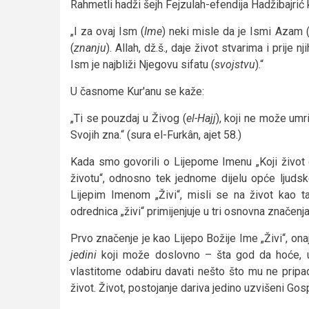
Rahmetli hadži šejh Fejzulah-efendija Hadžibajrić 
„I za ovaj Ism (
Ime
) neki misle da je Ismi Azam 
(
znanju
). Allah, dž.š., daje život stvarima i prije 
Ism je najbliži Njegovu sifatu (
svojstvu
).“
U časnome Kur'anu se kaže:
„Ti se pouzdaj u Živog (
el-Hajj
), koji ne može umrij
Svojih zna.“ (sura el-Furkân, ajet 58.)
Kada smo govorili o Lijepome Imenu „Koji život 
životu“, odnosno tek jednome dijelu opće ljudsk
Lijepim Imenom „Živi“, misli se na život kao 
odrednica „živi“ primijenjuje u tri osnovna značenja
Prvo značenje je kao Lijepo Božije Ime „Živi“, ona
jedini
koji može doslovno – šta god da hoće, uv
vlastitome odabiru davati nešto što mu ne pripa
život. Život, postojanje dariva jedino uzvišeni Gos