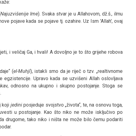
kaže:
(
Najuzvišenije Ime
). Svaka stvar je u Allahovom, dž.š., ilmu
njihove pojave kada se pojave tj. ozahire. Uz Ism 'Allah', ovaj
eti, i veličaj Ga, i hvali! A dovoljno je to što grijehe robova
daje“ (
el-Muhjî
), istakli smo da je riječ o tzv. „realtivnome
e egzistencije. Upravo kada se uzvišeni Allah oslovljava
takav, odnosno na ukupno i skupno postojanje. Stoga se
.
j koji
jedini
posjeduje svojstvo „života“, te, na osnovu toga,
esti u postojanje. Kao što niko ne može isključivo po
da drugome, tako niko i ništa ne može bilo čemu podariti
podar.