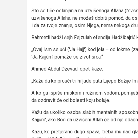
Što se tiče oslanjanja na uzvišenoga Allaha (
tevek
uzvišenoga Allaha, ne možeš dobiti pomoć, da osi
i da za tvoje znanje, osim Njega, nema nekoga dr
Rahmetli hadži šejh Fejzulah efendija Hadžibajrić 
„Ovaj Ism se uči ('Ja Hajj') kod jela – od lokme (
za
'Ja Kajjûm' pomaže se život srca.“
Ahmed Abdul Dževad, opet, kaže:
„Kažu da ko prouči tri hiljade puta Lijepo Božije Im
A ko ga ispiše miskom i ružinom vodom, pomiješa
da ozdravit će od bolesti koju boluje.
Kažu da ukoliko osoba slabih mentalnih sposobno
Kajjûm', ako Bog da uzvišeni Allah će od nje odagnat
Kažu, ko pretjerano dugo spava, treba mu nad glavo