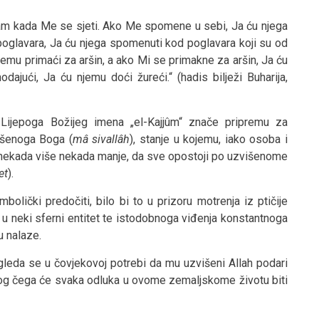
am kada Me se sjeti. Ako Me spomene u sebi, Ja ću njega
glavara, Ja ću njega spomenuti kod poglavara koji su od
njemu primaći za aršin, a ako Mi se primakne za aršin, Ja ću
ajući, Ja ću njemu doći žureći.“ (hadis bilježi Buharija,
 Lijepoga Božijeg imena „el-Kajjûm“ znače pripremu za
išenoga Boga (
mâ sivallâh
), stanje u kojemu, iako osoba i
i, nekada više nekada manje, da sve opostoji po uzvišenome
et
).
olički predočiti, bilo bi to u prizoru motrenja iz ptičije
u neki sferni entitet te istodobnoga viđenja konstantnoga
u nalaze.
gleda se u čovjekovoj potrebi da mu uzvišeni Allah podari
og čega će svaka odluka u ovome zemaljskome životu biti