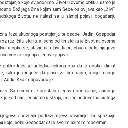
postojanje koje svjedočimo. Život u ovome obliku, samo je
dnosno Božijega čina kojim sâm Sebe oslovljava kao „Živi“.
judskoga života, ne nalazi se u sâmoj pojavi, događanju
edna faza ukupnoga postojanja te osobe. Jedini Gospodar
kroz različita stanja, a jedno od tih stanja je život na ovome
no, utoplio se, stavio na glavu kapu, obuo cipele, njegovo
a, ono već se mijenja njegova pojava.
e prilike kada je ugledao nekoga psa da je obolio, dirnut
 je, kako je moguće da plače za tim psom, a nije mnogo
îr Abdul Kadir odgovorio je:
d nas. Sa smrću nije prestalo njegovo postojanje, samo je
 je kod nas, jer nismo u stanju, uslijed nedovoljno čistoga
 njegova spoznaja podrazumijeva otvaranje za spoznaju
 koje jedini Gospodar šalje svojim iskreim robovima: