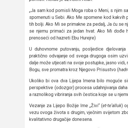
„Ja sam kod pomisli Moga roba o Meni, s njim s
spomenuti u Sebi. Ako Me spomene kod kakvih po
tih bolji. Ako Mi se primakne za pedalj, Ja ću se 
se njemu primaći za jedan hvat. Ako Mi dođe hod
prenoseći od hazreti Ebu Hurejre)
U duhovnome putovanju, posljedice djelovanja
praktično odvajanje od svega drugoga osim uzv
dalje može utjecati na svoje postupke, jasno vid
Bogu, sve promatra kroz Njegovo Prisustvo (
hadr
Ukoliko bi ova dva Lijepa Imena bilo moguće simb
perspektive (odozgor) procesa udahnjivanja daha 
a raznolikog vibriranja svih čestica koje se u njem
Vezanje za Lijepo Božije Ime „Živi“ (
et-te‘alluk
) o
vezu ovoga života s drugim, vječnim svijetom zb
kvalitativno drugačije donesena.