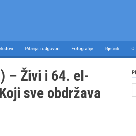
ekstovi
Pitanja i odgovori
Fotografije
Rječnik
O
P
P
 (القَيّوُم) – Koji sve obdržava