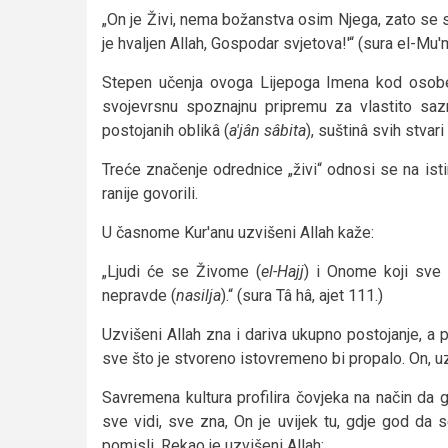
„On je Živi, nema božanstva osim Njega, zato se 
je hvaljen Allah, Gospodar svjetova!'“ (sura el-Mu'm
Stepen učenja ovoga Lijepoga Imena kod osob
svojevrsnu spoznajnu pripremu za vlastito sazr
postojanih oblikâ (
a'jân sâbita
), suštinâ svih stvari
Treće značenje odrednice „živi“ odnosi se na is
ranije govorili.
U časnome Kur'anu uzvišeni Allah kaže:
„Ljudi će se Živome (
el-Hajj
) i Onome koji sve
nepravde (
nasilja
).“ (sura Tâ hâ, ajet 111.)
Uzvišeni Allah zna i dariva ukupno postojanje, a 
sve što je stvoreno istovremeno bi propalo. On, uzv
Savremena kultura profilira čovjeka na način da
sve vidi, sve zna, On je uvijek tu, gdje god da 
pomisli. Rekao je uzvišeni Allah: