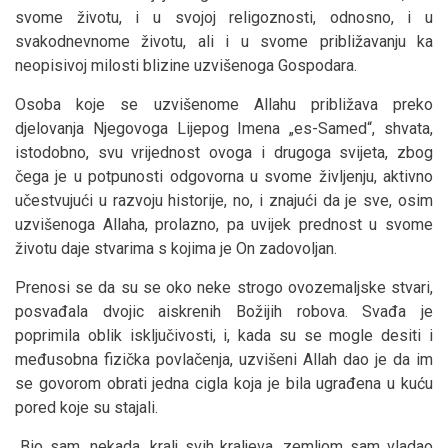
svome životu, i u svojoj religoznosti, odnosno, i u
svakodnevnome životu, ali i u svome približavanju ka
neopisivoj milosti blizine uzvišenoga Gospodara.
Osoba koje se uzvišenome Allahu približava preko
djelovanja Njegovoga Lijepog Imena „es-Samed“, shvata,
istodobno, svu vrijednost ovoga i drugoga svijeta, zbog
čega je u potpunosti odgovorna u svome življenju, aktivno
učestvujući u razvoju historije, no, i znajući da je sve, osim
uzvišenoga Allaha, prolazno, pa uvijek prednost u svome
životu daje stvarima s kojima je On zadovoljan.
Prenosi se da su se oko neke strogo ovozemaljske stvari,
posvađala dvojic aiskrenih Božijih robova. Svađa je
poprimila oblik isključivosti, i, kada su se mogle desiti i
međusobna fizička povlačenja, uzvišeni Allah dao je da im
se govorom obrati jedna cigla koja je bila ugrađena u kuću
pored koje su stajali.
„Bio sam, nekada, kralj svih kraljeva, zemljom sam vladao