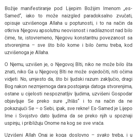
Božije manifestiranje pod Lijepim Božijim Imenom „es-
Samed“, iako to može naizgled paradoksalno zvučati,
opisuje uzvišenoga Allaha u poptunosti, i to na način da
otkriva Njegovu apsolutnu neovisnost i nadilaznost nad bilo
čime, te, istovremeno, Njegovu konstantnu povezanost sa
stvorenjima – sve što bilo kome i bilo čemu treba, kod
uzvišenoga je Allaha.
O Njemu, uzvišen je, o Njegovoj Bîti, niko ne može bilo šta
znati, niko Ga u Njegovoj Bîti ne može svjedočiti, niti očima
vidjeti. No, umjesto da, što bi ljudski razum zaključio, dragi
Bog nakon nezmjernoga dara postojanja datoga stvorenjima,
ostane u cijelosti nespoznatljiv ljudima, uzvišeni Gospodar
objavljuje Se preko sure „Ihlâs“ i to na način da ne
pokazujući Se – o Sebi, ipak, sve rekne! Es-Samed je Lijepo
Ime i Svojstvo dato ljudima da se preko njih u spoznaji
uspinju, i približuju Onome na kog se sve vraća.
Uzvišeni Allah Onaj je koga doslovno –
svako
treba, i u