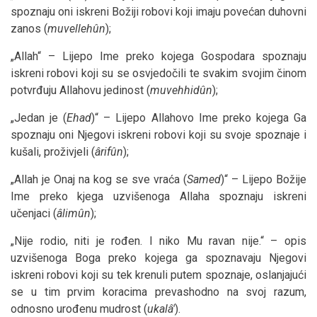
spoznaju oni iskreni Božiji robovi koji imaju povećan duhovni
zanos (
muvellehûn
);
„Allah“ – Lijepo Ime preko kojega Gospodara spoznaju
iskreni robovi koji su se osvjedočili te svakim svojim činom
potvrđuju Allahovu jedinost (
muvehhidûn
);
„Jedan je (
Ehad
)“ – Lijepo Allahovo Ime preko kojega Ga
spoznaju oni Njegovi iskreni robovi koji su svoje spoznaje i
kušali, proživjeli (
ârifûn
);
„Allah je Onaj na kog se sve vraća (
Samed
)“ – Lijepo Božije
Ime preko kjega uzvišenoga Allaha spoznaju iskreni
učenjaci (
âlimûn
);
„Nije rodio, niti je rođen. I niko Mu ravan nije.“ – opis
uzvišenoga Boga preko kojega ga spoznavaju Njegovi
iskreni robovi koji su tek krenuli putem spoznaje, oslanjajući
se u tim prvim koracima prevashodno na svoj razum,
odnosno urođenu mudrost (
ukalâ'
).