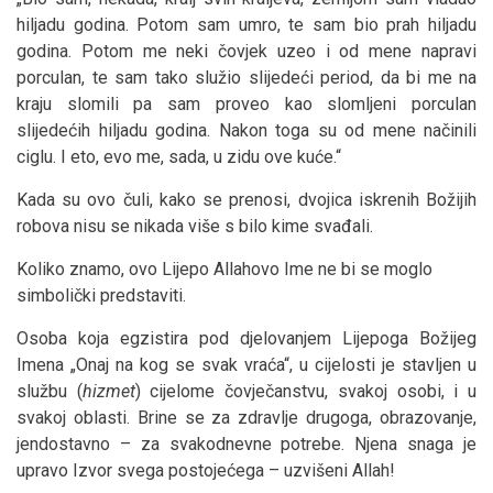
hiljadu godina. Potom sam umro, te sam bio prah hiljadu
godina. Potom me neki čovjek uzeo i od mene napravi
porculan, te sam tako služio slijedeći period, da bi me na
kraju slomili pa sam proveo kao slomljeni porculan
slijedećih hiljadu godina. Nakon toga su od mene načinili
ciglu. I eto, evo me, sada, u zidu ove kuće.“
Kada su ovo čuli, kako se prenosi, dvojica iskrenih Božijih
robova nisu se nikada više s bilo kime svađali.
Koliko znamo, ovo Lijepo Allahovo Ime ne bi se moglo
simbolički predstaviti.
Osoba koja egzistira pod djelovanjem Lijepoga Božijeg
Imena „Onaj na kog se svak vraća“, u cijelosti je stavljen u
službu (
hizmet
) cijelome čovječanstvu, svakoj osobi, i u
svakoj oblasti. Brine se za zdravlje drugoga, obrazovanje,
jendostavno – za svakodnevne potrebe. Njena snaga je
upravo Izvor svega postojećega – uzvišeni Allah!