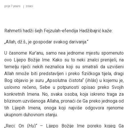
prije 7 years
znaci
Rahmetli hadži šejh Fejzulah-efendija Hadžibajrić kaže:
„Allah, dž.š., je gospodar svakog darivanja.“
U časnome Kur'anu, samo nea jednome mjestu spomenuto
ovo Lijepo Božije Ime. Kako su to neki znalci prenijeli, na
temelju riječi nekih neznalica koji su smatrali da uzvišeni
Allah nmože biti predstavljen i preko fizičkoga tijela, dragi
Bog objavio je suru „Apsolutna čistota“ (
ihlâs
) u kojemu je,
uslovno rečeno, Sebe u potpunosti opisao preko Svojih
konkretnih Imena. No, svaka osoba, koja iskreno traga za
blizinom uzvišenoga Allaha, pronaći će Ga preko jednoga od
tih Lijepih Imena, onoga koji najviše odgovora njenome
ukupnom duhovnom stanju.
„Reci: On (
Hu
)“ – Lijepo Božije Ime poreko kojeg Ga