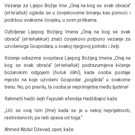
Vezanje za Lijepo Božije Ime „Onaj na kog se svak obraća“
(
et-te‘alluk
) ogleda se u čovjekovome bîvanju kao pomoći i
podršcui svakome čovjeku, u svim prilikama.
Ozbiljenje Lijepog Božijeg Imena „Onaj na kog se svak
obraća“ (
et-tehakkuk
) znači čovjekovo
potpuno
vezanje za
uzvišenoga Gospodara, u
svakoj
njegovoj potrebi i želji.
Kićenje odrazima svojstava Lijepog Božijeg Imena „Onaj na
kog se svak obraća“ (
et-tehalluk
) podrazumijeva kićenje
božanskim odgojem (
huluk ilâhî
), kada osoba postaje
mjesto na koje uzvišeni Gospodar „poglêda“ u svakome
trenu. No, po pravilu, ta osoba je neprimijetna među ljudima!
Rahmetli hadži šejh Fejzulah efendija Hadžibajrić kaže:
„Uči se ovaj Ism (
Ime
) kada se je u nekoj neprijatnosti,
rastrešenosti, pa radi spasa od toga.“
Ahmed Abdul Dževad, opet, kaže: