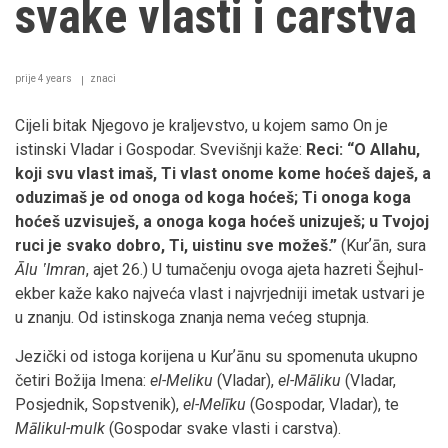
svake vlasti i carstva
prije 4 years
znaci
Cijeli bitak Njegovo je kraljevstvo, u kojem samo On je
istinski Vladar i Gospodar. Svevišnji kaže:
Reci: “O Allahu,
koji svu vlast imaš, Ti vlast onome kome hoćeš daješ, a
oduzimaš je od onoga od koga hoćeš; Ti onoga koga
hoćeš uzvisuješ, a onoga koga hoćeš unizuješ; u Tvojoj
ruci je svako dobro, Ti, uistinu sve možeš.”
(Kurʼān, sura
Ālu ʽImran
, ajet 26.) U tumačenju ovoga ajeta hazreti Šejhul-
ekber kaže kako najveća vlast i najvrjedniji imetak ustvari je
u znanju. Od istinskoga znanja nema većeg stupnja.
Jezički od istoga korijena u Kurʼānu su spomenuta ukupno
četiri Božija Imena:
el-Meliku
(Vladar),
el-Māliku
(Vladar,
Posjednik, Sopstvenik),
el-Melīku
(Gospodar, Vladar), te
Mālikul-mulk
(Gospodar svake vlasti i carstva).