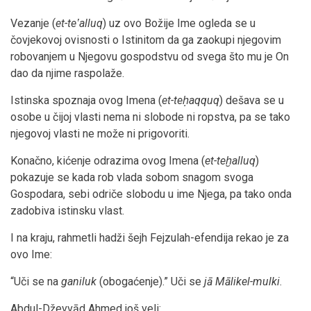
Vezanje (
et-teʽalluq
) uz ovo Božije Ime ogleda se u
čovjekovoj ovisnosti o Istinitom da ga zaokupi njegovim
robovanjem u Njegovu gospodstvu od svega što mu je On
dao da njime raspolaže.
Istinska spoznaja ovog Imena (
et-teḥaqquq
) dešava se u
osobe u čijoj vlasti nema ni slobode ni ropstva, pa se tako
njegovoj vlasti ne može ni prigovoriti.
Konačno, kićenje odrazima ovog Imena (
et-teḫalluq
)
pokazuje se kada rob vlada sobom snagom svoga
Gospodara, sebi odriče slobodu u ime Njega, pa tako onda
zadobiva istinsku vlast.
I na kraju, rahmetli hadži šejh Fejzulah-efendija rekao je za
ovo Ime:
“Uči se na
ganiluk
(obogaćenje).” Uči se
jā Mālikel-mulki
.
Abdul-Dževvād Ahmed još veli: