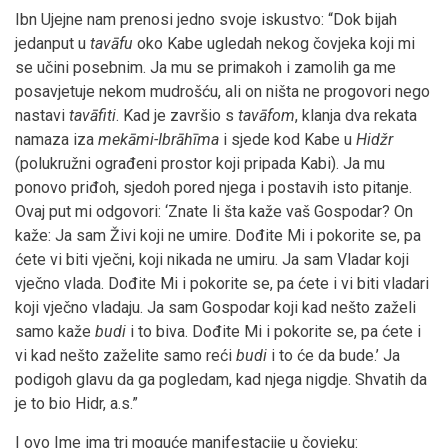
Ibn Ujejne nam prenosi jedno svoje iskustvo: “Dok bijah
jedanput u
tavāfu
oko Kabe ugledah nekog čovjeka koji mi
se učini posebnim. Ja mu se primakoh i zamolih ga me
posavjetuje nekom mudrošću, ali on ništa ne progovori nego
nastavi
tavāfiti
. Kad je završio s
tavāfom
, klanja dva rekata
namaza iza
mekāmi-Ibrāhīma
i sjede kod Kabe u
Hidžr
(polukružni ograđeni prostor koji pripada Kabi). Ja mu
ponovo priđoh, sjedoh pored njega i postavih isto pitanje.
Ovaj put mi odgovori: ‘Znate li šta kaže vaš Gospodar? On
kaže: Ja sam Živi koji ne umire. Dođite Mi i pokorite se, pa
ćete vi biti vječni, koji nikada ne umiru. Ja sam Vladar koji
vječno vlada. Dođite Mi i pokorite se, pa ćete i vi biti vladari
koji vječno vladaju. Ja sam Gospodar koji kad nešto zaželi
samo kaže
budi
i to biva. Dođite Mi i pokorite se, pa ćete i
vi kad nešto zaželite samo reći
budi
i to će da bude.’ Ja
podigoh glavu da ga pogledam, kad njega nigdje. Shvatih da
je to bio Hidr, a.s.”
I ovo Ime ima tri moguće manifestacije u čovjeku: