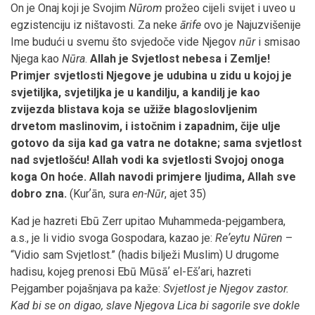
On je Onaj koji je Svojim
Nūrom
prožeo cijeli svijet i uveo u
egzistenciju iz ništavosti. Za neke
ārife
ovo je Najuzvišenije
Ime budući u svemu što svjedoče vide Njegov
nūr
i smisao
Njega kao
Nūra
.
Allah je Svjetlost nebesa i Zemlje!
Primjer svjetlosti Njegove je udubina u zidu u kojoj je
svjetiljka, svjetiljka je u kandilju, a kandilj je kao
zvijezda blistava koja se užiže blagoslovljenim
drvetom maslinovim, i istočnim i zapadnim, čije ulje
gotovo da sija kad ga vatra ne dotakne; sama svjetlost
nad svjetlošću! Allah vodi ka svjetlosti Svojoj onoga
koga On hoće. Allah navodi primjere ljudima, Allah sve
dobro zna.
(Kurʼān, sura
en-Nūr
, ajet 35)
Kad je hazreti Ebū Zerr upitao Muhammeda-pejgambera,
a.s., je li vidio svoga Gospodara, kazao je:
Reʼeytu Nūren
–
“Vidio sam Svjetlost.” (hadis bilježi Muslim) U drugome
hadisu, kojeg prenosi Ebū Mūsāʼ el-Ešʼari, hazreti
Pejgamber pojašnjava pa kaže:
Svjetlost je Njegov zastor.
Kad bi se on digao, slave Njegova Lica bi sagorile sve dokle