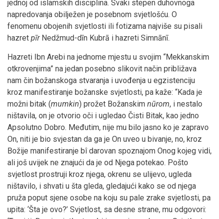
jednoj od islamskih disciplina. Svaki stepen duhovnoga
napredovanja obilježen je posebnom svjetlošću. O
fenomenu obojenih svjetlosti ili fotizama najviše su pisali
hazret
pīr
Nedžmud-dīn Kubrā i hazreti Simnānī.
Hazreti Ibn Arebi na jednome mjestu u svojim “Mekkanskim
otkrovenjima” na jedan posebno slikovit način približava
nam čin božanskoga stvaranja i uvođenja u egzistenciju
kroz manifestiranje božanske svjetlosti, pa kaže: “Kada je
možni bitak (
mumkin
) prožet Božanskim
nūrom
, i nestalo
ništavila, on je otvorio oči i ugledao Čisti Bitak, kao jedno
Apsolutno Dobro. Međutim, nije mu bilo jasno ko je zapravo
On, niti je bio svjestan da ga je On uveo u bivanje, no, kroz
Božije manifestiranje bî darovan spoznajom Onog kojeg vidi,
ali još uvijek ne znajući da je od Njega potekao. Pošto
svjetlost prostruji kroz njega, okrenu se ulijevo, ugleda
ništavilo, i shvati u šta gleda, gledajući kako se od njega
pruža poput sjene osobe na koju su pale zrake svjetlosti, pa
upita: ‘Šta je ovo?’ Svjetlost, sa desne strane, mu odgovori: