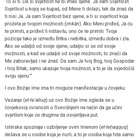
‘To si ti. Da si svjetlost ne bi imao sjene. Ja sam Svjetlost.
Svjetlost u kojoj se kupaš, od Mene ti dolazi, tek da znaš da
ti nisi Ja. Ja sam Svjetlost bez sjene, a ti si svjetlost koja
prožeta je tvojom možnosti (
imkān
). Ako Meni priđeš, Ja ću
te primiti, a priđeš li ništavilu, ono će te primiti. Tvoja
pozicija tako je između Bitka i nebitka, između dobra i zla.
Ako se udaljiš od svoje sjene, udaljio si se od svoje
možnosti, a kad se udaljiš od svoje možnosti, to znači da
Me zaboravljaš i ne znaš. Da sam Ja tvoj Bog, tvoj Gospodar
i tvoj Bitak, samo ukazuje tvoja možnost, a to je da svjedočiš
svoju sjenu.’”
I ovo Božije Ime ima tri moguće manifestacije u čovjeku:
Vezanje (
et-teʽalluq
) uz ovo Božije Ime ogleda se u
čovjekovoj ovisnosti o Svevišnjem na način da ga učini
svjetlom koje će drugima da osvjetljava put.
Istinska spoznaja i ozbiljenje ovim Imenom (
et-teḥaqquq
)
dešava se u osobe koja je
nurli
, a to je osoba koja hita samo