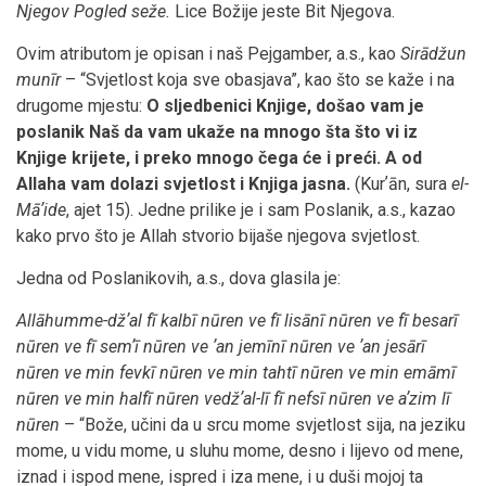
Njegov Pogled seže.
Lice Božije jeste Bit Njegova.
Ovim atributom je opisan i naš Pejgamber, a.s., kao
Sirādžun
munīr
– “Svjetlost koja sve obasjava”, kao što se kaže i na
drugome mjestu:
O sljedbenici Knjige, došao vam je
poslanik Naš da vam ukaže na mnogo šta što vi iz
Knjige krijete, i preko mnogo čega će i preći. A od
Allaha vam dolazi svjetlost i Knjiga jasna.
(Kurʼān, sura
el-
Māʼide
, ajet 15). Jedne prilike je i sam Poslanik, a.s., kazao
kako prvo što je Allah stvorio bijaše njegova svjetlost.
Jedna od Poslanikovih, a.s., dova glasila je:
Allāhumme-džʼal fī kalbī nūren ve fī lisānī nūren ve fī besarī
nūren ve fī semʼī nūren ve ʼan jemīnī nūren ve ʼan jesārī
nūren ve min fevkī nūren ve min tahtī nūren ve min emāmī
nūren ve min halfī nūren vedžʼal-lī fī nefsī nūren ve aʼzim lī
nūren
– “Bože, učini da u srcu mome svjetlost sija, na jeziku
mome, u vidu mome, u sluhu mome, desno i lijevo od mene,
iznad i ispod mene, ispred i iza mene, i u duši mojoj ta