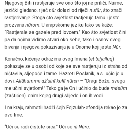
Njegovoj Biti i rastjeruje sve ono što joj ne priliči. Naime,
jezički gledano, riječ
nūr
dolazi od riječi
nufūr
, što znači
rastjerivanje. Stoga što svjetlost rastjeruje tamu i jeste
prozvana
nūrom
. U arapskome jeziku tako se kaže:
“Rastjerale se gazele pred lovcem.” Kao što svjetlost čini
pa da očima vidimo stvari oko sebe, tako i osnov sveg
bivanja i njegova pokazivanja je u Onome koji jeste
Nūr
.
Konačno, kićenje odrazima ovog Imena (
et-teḫalluq
)
pokazuje se u osobi od koje se sve rastjeruju iz straha od
ništavila, sljepoće i tame. Hazreti Poslanik, a.s., učio je u
dovi:
Allāhumme-džʼalnī kullī nūren
– “Dragi Bože, svega
me učini svjetlom!” Tako ga je On i učinio da bude
maʼsūm
(zaštićen), onim kojeg drugi slijede i on ih vodi.
I na kraju, rahmetli hadži šejh Fejzulah-efendija rekao je za
ovo Ime:
“Uči se radi čistote srca.” Uči se
jā Nūru
.