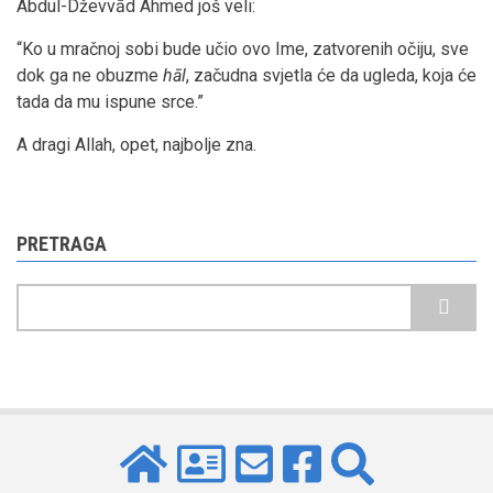
Abdul-Dževvād Ahmed još veli:
“Ko u mračnoj sobi bude učio ovo Ime, zatvorenih očiju, sve
dok ga ne obuzme
hāl
, začudna svjetla će da ugleda, koja će
tada da mu ispune srce.”
A dragi Allah, opet, najbolje zna.
PRETRAGA
Pretraga