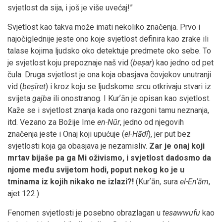
svjetlost da sija, i još je više uvećaj!”
Svjetlost kao takva može imati nekoliko značenja. Prvo i
najočiglednije jeste ono koje svjetlost definira kao zrake ili
talase kojima ljudsko oko detektuje predmete oko sebe. To
je svjetlost koju prepoznaje naš vid (
beṣar
) kao jedno od pet
čula. Druga svjetlost je ona koja obasjava čovjekov unutranji
vid (
beṣīret
) i kroz koju se ljudskome srcu otkrivaju stvari iz
svijeta
gajba
ili onostranog. I Kurʼān je opisan kao svjetlost.
Kaže se i svjetlost znanja kada ono razgoni tamu neznanja,
itd. Vezano za Božije Ime
en-Nūr
, jedno od njegovih
značenja jeste i Onaj koji upućuje (
el-Hādī
), jer put bez
svjetlosti koja ga obasjava je nezamisliv.
Zar je onaj koji
mrtav bijaše pa ga Mi oživismo, i svjetlost dadosmo da
njome među svijetom hodi, poput nekog ko je u
tminama iz kojih nikako ne izlazi?!
(Kurʼān, sura
el-En‘ām
,
ajet 122.)
Fenomen svjetlosti je posebno obrazlagan u
tesawwufu
kao