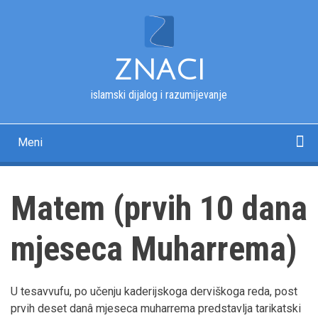
Skip
to
main
content
ZNACI
islamski dijalog i razumijevanje
Meni
Main
navigation
Početna
Kur'an
Esmau-l-husna
Tekstovi
Pitanja i odgovori
Fotografije
Rječnik
O nama
Matem (prvih 10 dana
mjeseca Muharrema)
U tesavvufu, po učenju kaderijskoga derviškoga reda, post
prvih deset danâ mjeseca muharrema predstavlja tarikatski