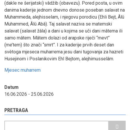
(dakle ne šerijatski) vâdžib (obavezu). Pored posta, u ovim
danima kaderije jednom dnevno donose poseban salavat na
Muhammeda, alejhisselam, i njegovu porodicu (Ehli Bejt, Âlû
Muhammed, Âlû Abâ). Taj salavat naziva se matemski
salavat (salavat žâla) a dani u kojima se uči dani mâtema ili
samo mâtem. Mâtem dolazi od arapske riječi “mevt”
(me’tem) što znači “smrt”. I za kaderije prvih deset dan
svètoga mjeseca muharrema jesu dani tugovanja za hazreti
Husejinom i Poslanikovim Ehl Bejtom, alejhimusselâm.
Mjesec muharrem
Datum
16.06.2026
-
25.06.2026
PRETRAGA
Pretraga