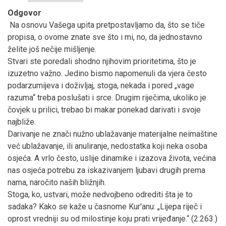
Odgovor
Na osnovu Vašega upita pretpostavljamo da, što se tiče
propisa, o ovome znate sve što i mi, no, da jednostavno
želite još nečije mišljenje.
Stvari ste poredali shodno njihovim prioritetima, što je
izuzetno važno. Jedino bismo napomenuli da vjera često
podarzumijeva i doživljaj, stoga, nekada i pored „vage
razuma“ treba poslušati i srce. Drugim riječima, ukoliko je
čovjek u prilici, trebao bi makar ponekad darivati i svoje
najbliže.
Darivanje ne znači nužno ublažavanje materijalne neimaštine
već ublažavanje, ili anuliranje, nedostatka koji neka osoba
osjeća. A vrlo često, uslije dinamike i izazova života, većina
nas osjeća potrebu za iskazivanjem ljubavi drugih prema
nama, naročito naših bližnjih.
Stoga, ko, ustvari, može nedvojbeno odrediti šta je to
sadaka? Kako se kaže u časnome Kur'anu: „Lijepa riječ i
oprost vredniji su od milostinje koju prati vrijeđanje.“ (2:263.)