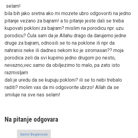
selam!
bila bih jako sretna ako mi mozete ubro odgovoriti na jedno
pitanje vezano za bajram! a to pitanje jeste dali se treba
kupovati pokloni za bajram? mislim na porodicu npr. uzu
porodicu? Čula sam da je Allahu drago da darujemo jedne
druge za bajram, odnosili se to na poklone ili npr da
nahranis neke ili dadnes nekom ko je siromasan?? moja
porodica zeli da svi kupimo jedno drugom po nesto,
nevazno,vec samo da obiljezimo to malo, pa zato isto
razmisljam
dali je uredu da se kupuju pokloni? ili se to nebi trebalo
raditi? molim vas da mi odgovorite ubrzo! Allah da se
smiluje na sve nas selam!
Na pitanje odgovara
Samir Beglerović