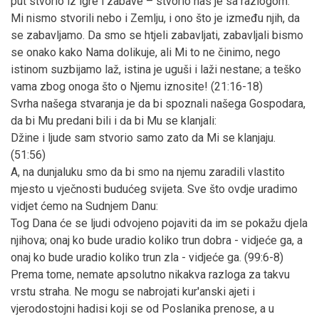
put stvorio iz igre i zabave – stvorio nas je sa razlogom:
Mi nismo stvorili nebo i Zemlju, i ono što je između njih, da
se zabavljamo. Da smo se htjeli zabavljati, zabavljali bismo
se onako kako Nama dolikuje, ali Mi to ne činimo, nego
istinom suzbijamo laž, istina je uguši i laži nestane; a teško
vama zbog onoga što o Njemu iznosite! (21:16-18)
Svrha našega stvaranja je da bi spoznali našega Gospodara,
da bi Mu predani bili i da bi Mu se klanjali:
Džine i ljude sam stvorio samo zato da Mi se klanjaju.
(51:56)
A, na dunjaluku smo da bi smo na njemu zaradili vlastito
mjesto u vječnosti budućeg svijeta. Sve što ovdje uradimo
vidjet ćemo na Sudnjem Danu:
Tog Dana će se ljudi odvojeno pojaviti da im se pokažu djela
njihova; onaj ko bude uradio koliko trun dobra - vidjeće ga, a
onaj ko bude uradio koliko trun zla - vidjeće ga. (99:6-8)
Prema tome, nemate apsolutno nikakva razloga za takvu
vrstu straha. Ne mogu se nabrojati kur'anski ajeti i
vjerodostojni hadisi koji se od Poslanika prenose, a u