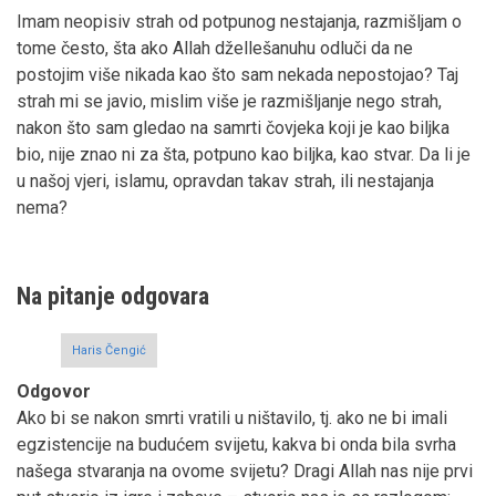
Imam neopisiv strah od potpunog nestajanja, razmišljam o
tome često, šta ako Allah džellešanuhu odluči da ne
postojim više nikada kao što sam nekada nepostojao? Taj
strah mi se javio, mislim više je razmišljanje nego strah,
nakon što sam gledao na samrti čovjeka koji je kao biljka
bio, nije znao ni za šta, potpuno kao biljka, kao stvar. Da li je
u našoj vjeri, islamu, opravdan takav strah, ili nestajanja
nema?
Na pitanje odgovara
Haris Čengić
Odgovor
Ako bi se nakon smrti vratili u ništavilo, tj. ako ne bi imali
egzistencije na budućem svijetu, kakva bi onda bila svrha
našega stvaranja na ovome svijetu? Dragi Allah nas nije prvi