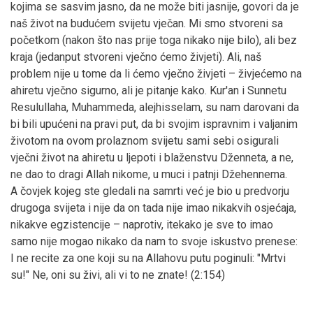
kojima se sasvim jasno, da ne može biti jasnije, govori da je
naš život na budućem svijetu vječan. Mi smo stvoreni sa
početkom (nakon što nas prije toga nikako nije bilo), ali bez
kraja (jedanput stvoreni vječno ćemo živjeti). Ali, naš
problem nije u tome da li ćemo vječno živjeti – živjećemo na
ahiretu vječno sigurno, ali je pitanje kako. Kur'an i Sunnetu
Resulullaha, Muhammeda, alejhisselam, su nam darovani da
bi bili upućeni na pravi put, da bi svojim ispravnim i valjanim
životom na ovom prolaznom svijetu sami sebi osigurali
vječni život na ahiretu u ljepoti i blaženstvu Dženneta, a ne,
ne dao to dragi Allah nikome, u muci i patnji Džehennema.
A čovjek kojeg ste gledali na samrti već je bio u predvorju
drugoga svijeta i nije da on tada nije imao nikakvih osjećaja,
nikakve egzistencije – naprotiv, itekako je sve to imao
samo nije mogao nikako da nam to svoje iskustvo prenese:
I ne recite za one koji su na Allahovu putu poginuli: "Mrtvi
su!" Ne, oni su živi, ali vi to ne znate! (2:154)