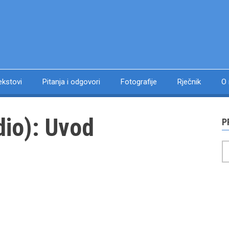
ekstovi
Pitanja i odgovori
Fotografije
Rječnik
O
dio): Uvod
P
P