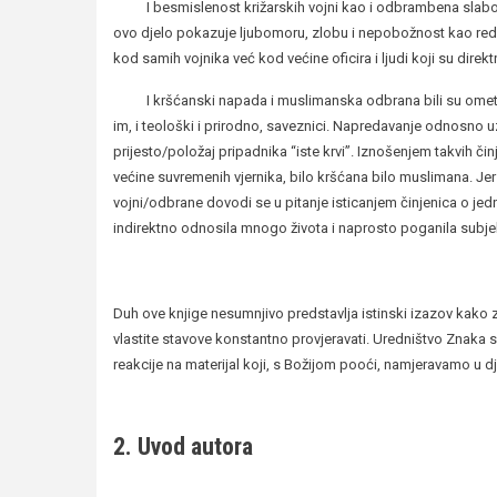
I besmislenost križarskih vojni kao i odbrambena slabost 
ovo djelo pokazuje ljubomoru, zlobu i nepobožnost kao redo
kod samih vojnika već kod većine oficira i ljudi koji su direkt
I kršćanski napada i muslimanska odbrana bili su ometan
im, i teološki i prirodno, saveznici. Napredavanje odnosno 
prijesto/položaj pripadnika “iste krvi”. Iznošenjem takvih či
većine suvremenih vjernika, bilo kršćana bilo muslimana. J
vojni/odbrane dovodi se u pitanje isticanjem činjenica o jedno
indirektno odnosila mnogo života i naprosto poganila subjek
Duh ove knjige nesumnjivo predstavlja istinski izazov kako
vlastite stavove konstantno provjeravati. Uredništvo Znaka s
reakcije na materijal koji, s Božijom pooći, namjeravamo u d
2. Uvod autora