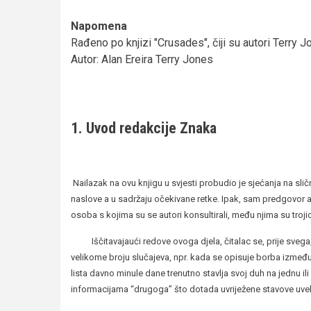
Napomena
Rađeno po knjizi "Crusades", čiji su autori Terry J
Autor: Alan Ereira Terry Jones
1. Uvod redakcije Znaka
Nailazak na ovu knjigu u svjesti probudio je sjećanja na slična
naslove a u sadržaju očekivane retke. Ipak, sam predgovor auto
osoba s kojima su se autori konsultirali, među njima su trojic
Iščitavajaući redove ovoga djela, čitalac se, prije svega,
velikome broju slučajeva, npr. kada se opisuje borba između 
lista davno minule dane trenutno stavlja svoj duh na jednu il
informacijama “drugoga” što dotada uvriježene stavove uve