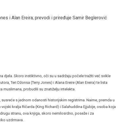
ones i Alan Ereira; prevodi i priređuje Samir Beglerović
 djela. Skoro instiktivno, oči su u sadržaju počele tražiti već svikle
ra, Teri Džonsa (Terry Jones) i Alana Ereire (Alan Ereira) te lista
a muslimana, probudili su znatiželju intelekta.
 susreće s jednom odanosti historijskim registrima. Naime, premda u
vojski kralja Ričarda (King Richard) i Salahuddina Ejjubije, osoba koja
i drugu stranu, ova knjiga, skoro nemilosrdno, poseže i za
liko uzdrmava.