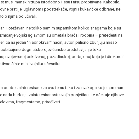
muslimanskih trupa istodobno i jesu i nisu propitivane. Kakobilo,
vne pratilje, uglavnom i podstrekače, vojni i kukavičke odbrane, ne
no o njima odlučivali.
i i otežavani ne toliko samim suparnikom koliko snagama koje su
uzmicanje vojski uglavnom su ometala braća i rodbina – pretedenti na
njenica na jedan “hladnokrvan” način, autori prilično zbunjuju misao
er uobičajeno dogmatsko-djevičansko predstavljanje toka
j svojevrsnoj prikrivenoj, pozadinskoj, borbi, onoj koja je i direktno i
tivno čiste misli vojnika-učesnika.
 za osobe zainteresirane za ovu temu tako i za svakoga ko je spreman
e nada buđenju zainteresiranosti svojih posjetilaca te očekuje njihove
jelovima, fragmentarno, priređivati.