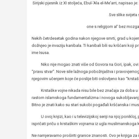
Sirijski pjesnik iz XI stoljeća, Ebul-'Ala el-Me'arri, napisao je:
Sve slike svijeta
one s religijom al' bez mozga
Nekih četrdesetak godina nakon njegove smrti, grad u kojemu
doživjeo je invaziju kanibala. Ti kanibali bili su kršćani koj
ime Isusa.
Niko nije mogao znati više od Govora na Gori, ipak, ovi lju
“pravu stvar”. Nove sile lažnoga pobožnjaštva i pravovjerno
njegovim učenjem koje će poslije biti oslovljeno kao “krstaš
Krstaške vojne nikada nisu bile bez značaja za doba u k
rastom islamskoga fundamentalizma i novoga sukobljavanja
Bitno je znati kako su stari sukobi pogađali kršćanska i mu
U ovoj knjizi, kao i u televizijskoj seriji na njoj poniklo
ispričati priču o krstaškim vojnama iz ugla muslimanskoga 
Ne namjeravamo proširiti granice znanosti. Ovo je knjiga za č