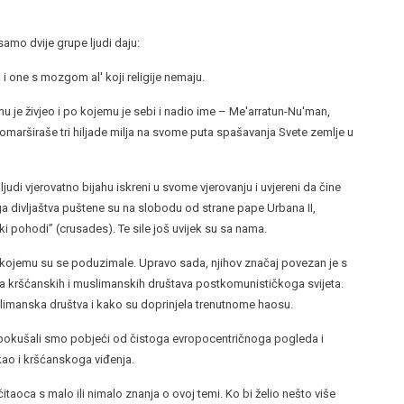
 samo dvije grupe ljudi daju:
 i one s mozgom al' koji religije nemaju.
 je živjeo i po kojemu je sebi i nadio ime – Me'arratun-Nu'man,
i promarširaše tri hiljade milja na svome puta spašavanja Svete zemlje u
di vjerovatno bijahu iskreni u svome vjerovanju i uvjereni da čine
ga divljaštva puštene su na slobodu od strane pape Urbana II,
ki pohodi” (crusades). Te sile još uvijek su sa nama.
ojemu su se poduzimale. Upravo sada, njihov značaj povezan je s
 kršćanskih i muslimanskih društava postkomunističkoga svijeta.
slimanska društva i kako su doprinjela trenutnome haosu.
j, pokušali smo pobjeći od čistoga evropocentričnoga pogleda i
kao i kršćanskoga viđenja.
itaoca s malo ili nimalo znanja o ovoj temi. Ko bi želio nešto više