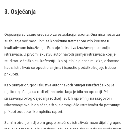
3. Osjećanja
Osjećanja su važno sredstvo za establaciju raporta. Ona nisu nešto za
suzbijanje već mogu biti sa korektnim tretmanom vrlo korisne u
kvalitativnom istraživanju. Postoje i iskustva izražavanja emocija
istraživača. U prvom iskustvu autor navodi primjer istraživača koji je
studirao više škole u kafeteriji u kojoj je bila glasna muzika, odnosno
haos. Istraživač se opustio s njima i ispustio podatke koje je trebao
prikupiti.
Kao primjer drugog iskustva autor navodi primjer istraživača koji je
dijelio osjećanja sa roditeljima bebe koja je bila na opericiji. Pri
izražavanju ovog osjećanja roditelji su bili spremniji na razgovor i
iskazivanje svojih osjećanja što je omogućilo istraživaču da potpunije
prikupi podatke i kompletira raport.
Samim bivanjem dijelom grupe, znači da istraživač može dijeliti grupne