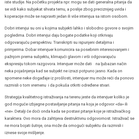
iste studije. Na početku projekta npr. mogu se dati generalna pitanja da
se vidi kako subjekat shvata temu, a poslije zbog preciznijeg uvida i
koperacije može se napraviti jedan ili više intervjua sa istom osobom.
Dobri intervjui su oni u kojima subjekti lahko i slobodno govore o svojim
pogledima. Dobri intervjui daju bogate podatke koji otkrivaju
odgovarajuću perspektivu. Transkripti su ispunjeni detaljima i
primjerima. Dobar intervjuer komunicira sa posebnim interesovanjem i
pažnjom prema subjektu, klimajući glavom i vrši odgovarajuću
ekspresiju tokom razgovora. Intervjuer može dati na ljubazan način
neka pojašnjenja kad se subjekt ne izrazi potpuno jasno. Kada on
spomene neke događaje iz prošlosti, intervjuer mu može reći da ponovo
razmisli o tom vremenu i da pokuša otkriti određene stvari.
Strategija kvalitetnog istraživanja na terenu jeste da intervjuer koliko je
god moguće izbjegne postavljanje pitanja na koja je odgovor «da» ili
«ne». Detalji će doći onda kada se postavi pitanje koje je istraživačkog
karaktera. Ovo mora da zahtijeva destruktivnu odgovornost. Istraživač se
ne mora bojati šutnje, ona može da omogući subjektu da razmisli i
iznese svoje mišljenje.