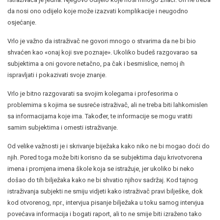
da nosi ono odijelo koje može izazvati komplikacije i neugodno
osjećanje.
Vrlo je važno da istraživač ne govori mnogo o stvarima da ne bi bio
shvaćen kao «onaj koji sve poznaje». Ukoliko budeš razgovarao sa
subjektima a oni govore netačno, pa čak i besmislice, nemoj ih
ispravljati i pokazivati svoje znanje.
Vrlo je bitno razgovarati sa svojim kolegama i profesorima o
problemima s kojima se susreće istraživač, ali ne treba biti lahkomislen
sa informacijama koje ima. Također, te informacije se mogu vratiti
samim subjektima i omesti istraživanje.
Od velike važnosti je i skrivanje biježaka kako niko ne bi mogao doći do
njih. Pored toga može biti korisno da se subjektima daju krivotvorena
imena i promjena imena škole koja se istražuje, jer ukoliko bi neko
došao do tih bilježaka kako ne bi shvatio njihov sadržaj. Kod tajnog
istraživanja subjekti ne smiju vidjeti kako istraživač pravi bilješke, dok
kod otvorenog, npr., intervjua pisanje bilježaka u toku samog intervjua
povećava informacija i bogati raport, ali to ne smije biti izraženo tako