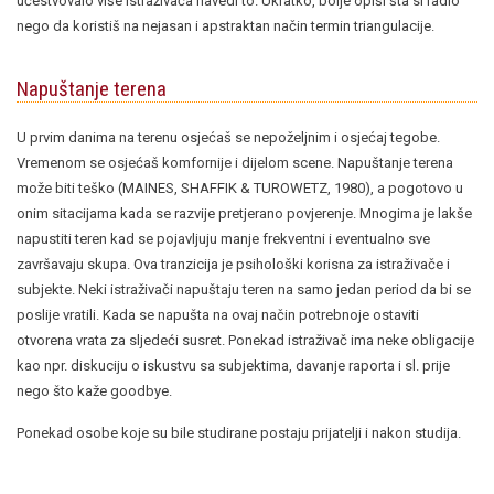
učestvovalo više istraživača navedi to. Ukratko, bolje opiši šta si radio
nego da koristiš na nejasan i apstraktan način termin triangulacije.
Napuštanje terena
U prvim danima na terenu osjećaš se nepoželjnim i osjećaj tegobe.
Vremenom se osjećaš komfornije i dijelom scene. Napuštanje terena
može biti teško (MAINES, SHAFFIK & TUROWETZ, 1980), a pogotovo u
onim sitacijama kada se razvije pretjerano povjerenje. Mnogima je lakše
napustiti teren kad se pojavljuju manje frekventni i eventualno sve
završavaju skupa. Ova tranzicija je psihološki korisna za istraživače i
subjekte. Neki istraživači napuštaju teren na samo jedan period da bi se
poslije vratili. Kada se napušta na ovaj način potrebnoje ostaviti
otvorena vrata za sljedeći susret. Ponekad istraživač ima neke obligacije
kao npr. diskuciju o iskustvu sa subjektima, davanje raporta i sl. prije
nego što kaže goodbye.
Ponekad osobe koje su bile studirane postaju prijatelji i nakon studija.