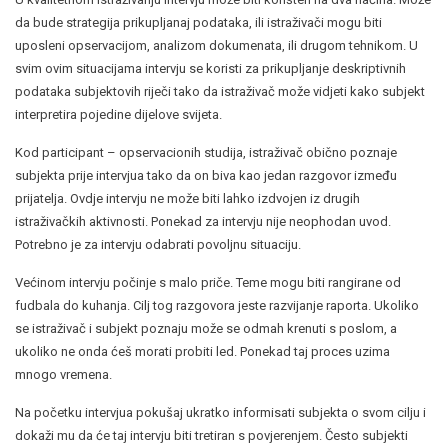
da bude strategija prikupljanaj podataka, ili istraživači mogu biti
uposleni opservacijom, analizom dokumenata, ili drugom tehnikom. U
svim ovim situacijama intervju se koristi za prikupljanje deskriptivnih
podataka subjektovih riječi tako da istraživač može vidjeti kako subjekt
interpretira pojedine dijelove svijeta.
Kod participant – opservacionih studija, istraživač obično poznaje
subjekta prije intervjua tako da on biva kao jedan razgovor između
prijatelja. Ovdje intervju ne može biti lahko izdvojen iz drugih
istraživačkih aktivnosti. Ponekad za intervju nije neophodan uvod.
Potrebno je za intervju odabrati povoljnu situaciju.
Većinom intervju počinje s malo priče. Teme mogu biti rangirane od
fudbala do kuhanja. Cilj tog razgovora jeste razvijanje raporta. Ukoliko
se istraživač i subjekt poznaju može se odmah krenuti s poslom, a
ukoliko ne onda ćeš morati probiti led. Ponekad taj proces uzima
mnogo vremena.
Na početku intervjua pokušaj ukratko informisati subjekta o svom cilju i
dokaži mu da će taj intervju biti tretiran s povjerenjem. Često subjekti