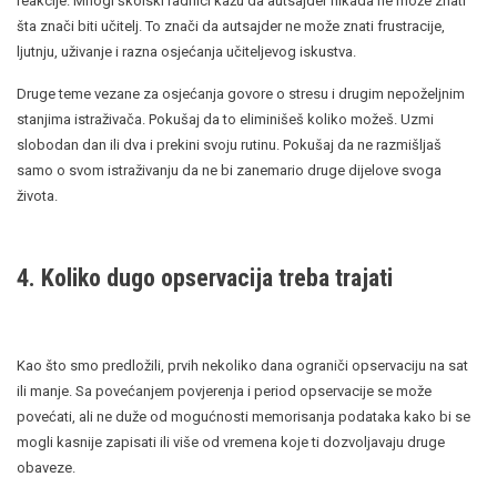
reakcije. Mnogi školski radnici kažu da autsajder nikada ne može znati
šta znači biti učitelj. To znači da autsajder ne može znati frustracije,
ljutnju, uživanje i razna osjećanja učiteljevog iskustva.
Druge teme vezane za osjećanja govore o stresu i drugim nepoželjnim
stanjima istraživača. Pokušaj da to eliminišeš koliko možeš. Uzmi
slobodan dan ili dva i prekini svoju rutinu. Pokušaj da ne razmišljaš
samo o svom istraživanju da ne bi zanemario druge dijelove svoga
života.
4. Koliko dugo opservacija treba trajati
Kao što smo predložili, prvih nekoliko dana ograniči opservaciju na sat
ili manje. Sa povećanjem povjerenja i period opservacije se može
povećati, ali ne duže od mogućnosti memorisanja podataka kako bi se
mogli kasnije zapisati ili više od vremena koje ti dozvoljavaju druge
obaveze.