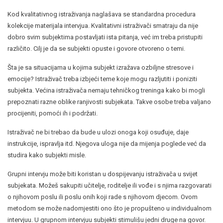
Kod kvalitativnog istraživanja naglašava se standardna procedura
kolekcije materijala intervjua. Kvalitativni istraživači smatraju da nije
dobro svim subjektima postavljati ista pitanja, već im treba pristupiti
različito. Cilj je da se subjekti opuste i govore otvoreno o temi.
Šta je sa situacijama u kojima subjekt izražava ozbiljne stresove i
emocije? Istraživač treba izbjeći teme koje mogu razljutiti i poniziti
subjekta. Većina istraživača nemaju tehničkog treninga kako bi mogli
prepoznati razne oblike ranjivosti subjekata. Takve osobe treba valjano
procijeniti, pomoći ih i podržati.
Istraživač ne bi trebao da bude u ulozi onoga koji osuđuje, daje
instrukcije, ispravlja itd. Njegova uloga nije da mijenja poglede već da
studira kako subjekti misle.
Grupni intervju može biti koristan u dospijevanju istraživača u svijet
subjekata. Možeš sakupiti učitelje, roditelje ili vođe i s njima razgovarati
o njihovom poslu ili poslu onih koji rade s njihovom djecom. Ovom
metodom se može nadomjestiti ono što je propušteno u individualnom
intervjuu. U grupnom intervjuu subjekti stimulišu jedni druge na govor.