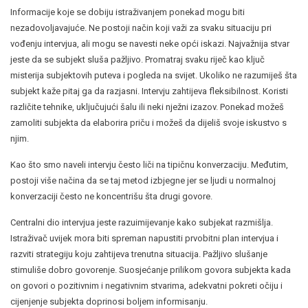
Informacije koje se dobiju istraživanjem ponekad mogu biti
nezadovoljavajuće. Ne postoji način koji važi za svaku situaciju pri
vođenju intervjua, ali mogu se navesti neke opći iskazi. Najvažnija stvar
jeste da se subjekt sluša pažljivo. Promatraj svaku riječ kao ključ
misterija subjektovih puteva i pogleda na svijet. Ukoliko ne razumiješ šta
subjekt kaže pitaj ga da razjasni. Intervju zahtijeva fleksibilnost. Koristi
različite tehnike, uključujući šalu ili neki nježni izazov. Ponekad možeš
zamoliti subjekta da elaborira priču i možeš da dijeliš svoje iskustvo s
njim.
Kao što smo naveli intervju često liči na tipičnu konverzaciju. Međutim,
postoji više načina da se taj metod izbjegne jer se ljudi u normalnoj
konverzaciji često ne koncentrišu šta drugi govore.
Centralni dio intervjua jeste razuimijevanje kako subjekat razmišlja.
Istraživač uvijek mora biti spreman napustiti prvobitni plan intervjua i
razviti strategiju koju zahtijeva trenutna situacija. Pažljivo slušanje
stimuliše dobro govorenje. Suosjećanje prilikom govora subjekta kada
on govori o pozitivnim i negativnim stvarima, adekvatni pokreti očiju i
cijenjenje subjekta doprinosi boljem informisanju.