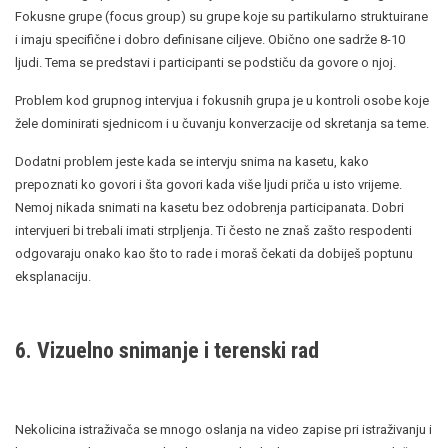
Fokusne grupe (focus group) su grupe koje su partikularno struktuirane
i imaju specifične i dobro definisane ciljeve. Obično one sadrže 8-10
ljudi. Tema se predstavi i participanti se podstiču da govore o njoj.
Problem kod grupnog intervjua i fokusnih grupa je u kontroli osobe koje
žele dominirati sjednicom i u čuvanju konverzacije od skretanja sa teme.
Dodatni problem jeste kada se intervju snima na kasetu, kako
prepoznati ko govori i šta govori kada više ljudi priča u isto vrijeme.
Nemoj nikada snimati na kasetu bez odobrenja participanata. Dobri
intervjueri bi trebali imati strpljenja. Ti često ne znaš zašto respodenti
odgovaraju onako kao što to rade i moraš čekati da dobiješ poptunu
eksplanaciju.
6. Vizuelno snimanje i terenski rad
Nekolicina istraživača se mnogo oslanja na video zapise pri istraživanju i