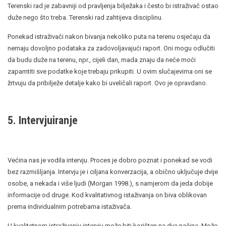
Terenski rad je zabavniji od pravljenja bilježaka i često bi istraživač ostao
duže nego što treba. Terenski rad zahtijeva disciplinu.
Ponekad istraživači nakon bivanja nekoliko puta na terenu osjećaju da
nemaju dovoljno podataka za zadovoljavajući raport. Oni mogu odlučiti
da budu duže na terenu, npr., cijeli dan, mada znaju da neće moći
zapamtiti sve podatke koje trebaju prikupiti. U ovim slučajevima oni se
žrtvuju da pribilježe detalje kako bi uveličali raport. Ovo je opravdano.
5. Intervjuiranje
Većina nas je vodila intervju. Proces je dobro poznat i ponekad se vodi
bez razmišljanja. Intervju je i ciljana konverzacija, a obično uključuje dvije
osobe, a nekada i više ljudi (Morgan 1998.), s namjerom da jeda dobije
informacije od druge. Kod kvalitativnog istaživanja on biva oblikovan
prema individualnim potrebama istaživača.
U kvalitetnom istraživanju intervju može biti korišten na dva načina. Može