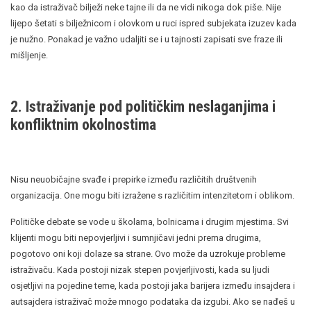
kao da istraživač bilježi neke tajne ili da ne vidi nikoga dok piše. Nije
lijepo šetati s bilježnicom i olovkom u ruci ispred subjekata izuzev kada
je nužno. Ponakad je važno udaljiti se i u tajnosti zapisati sve fraze ili
mišljenje.
2. Istraživanje pod političkim neslaganjima i
konfliktnim okolnostima
Nisu neuobičajne svađe i prepirke između različitih društvenih
organizacija. One mogu biti izražene s različitim intenzitetom i oblikom.
Političke debate se vode u školama, bolnicama i drugim mjestima. Svi
klijenti mogu biti nepovjerljivi i sumnjičavi jedni prema drugima,
pogotovo oni koji dolaze sa strane. Ovo može da uzrokuje probleme
istraživaču. Kada postoji nizak stepen povjerljivosti, kada su ljudi
osjetljivi na pojedine teme, kada postoji jaka barijera između insajdera i
autsajdera istraživač može mnogo podataka da izgubi. Ako se nađeš u