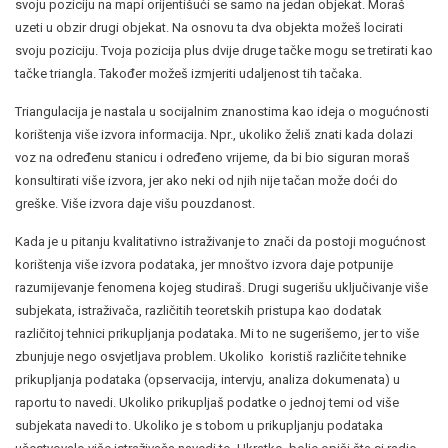
svoju poziciju na mapi orijentišući se samo na jedan objekat. Moraš
uzeti u obzir drugi objekat. Na osnovu ta dva objekta možeš locirati
svoju poziciju. Tvoja pozicija plus dvije druge tačke mogu se tretirati kao
tačke triangla. Također možeš izmjeriti udaljenost tih tačaka.
Triangulacija je nastala u socijalnim znanostima kao ideja o mogućnosti
korištenja više izvora informacija. Npr., ukoliko želiš znati kada dolazi
voz na određenu stanicu i određeno vrijeme, da bi bio siguran moraš
konsultirati više izvora, jer ako neki od njih nije tačan može doći do
greške. Više izvora daje višu pouzdanost.
Kada je u pitanju kvalitativno istraživanje to znači da postoji mogućnost
korištenja više izvora podataka, jer mnoštvo izvora daje potpunije
razumijevanje fenomena kojeg studiraš. Drugi sugerišu uključivanje više
subjekata, istraživača, različitih teoretskih pristupa kao dodatak
različitoj tehnici prikupljanja podataka. Mi to ne sugerišemo, jer to više
zbunjuje nego osvjetljava problem. Ukoliko koristiš različite tehnike
prikupljanja podataka (opservacija, intervju, analiza dokumenata) u
raportu to navedi. Ukoliko prikupljaš podatke o jednoj temi od više
subjekata navedi to. Ukoliko je s tobom u prikupljanju podataka