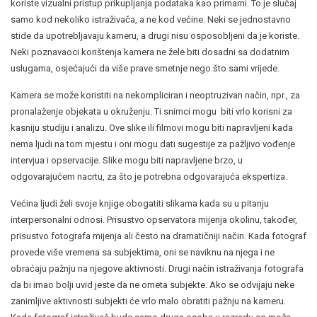
koriste vizualni pristup prikupljanja podataka kao primarni. To je slučaj
samo kod nekoliko istraživača, a ne kod većine. Neki se jednostavno
stide da upotrebljavaju kameru, a drugi nisu osposobljeni da je koriste.
Neki poznavaoci korištenja kamera ne žele biti dosadni sa dodatnim
uslugama, osjećajući da više prave smetnje nego što sami vrijede.
Kamera se može koristiti na nekompliciran i neoptruzivan način, npr., za
pronalaženje objekata u okruženju. Ti snimci mogu biti vrlo korisni za
kasniju studiju i analizu. Ove slike ili filmovi mogu biti napravljeni kada
nema ljudi na tom mjestu i oni mogu dati sugestije za pažljivo vođenje
intervjua i opservacije. Slike mogu biti napravljene brzo, u
odgovarajućem nacrtu, za što je potrebna odgovarajuća ekspertiza.
Većina ljudi želi svoje knjige obogatiti slikama kada su u pitanju
interpersonalni odnosi. Prisustvo opservatora mijenja okolinu, također,
prisustvo fotografa mijenja ali često na dramatičniji način. Kada fotograf
provede više vremena sa subjektima, oni se naviknu na njega i ne
obraćaju pažnju na njegove aktivnosti. Drugi način istraživanja fotografa
da bi imao bolji uvid jeste da ne ometa subjekte. Ako se odvijaju neke
zanimljive aktivnosti subjekti će vrlo malo obratiti pažnju na kameru.