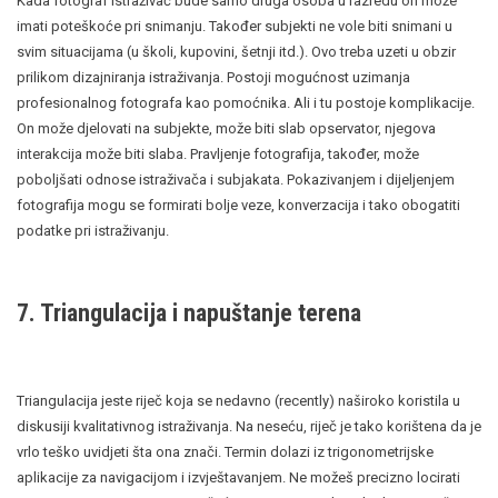
Kada fotograf istraživač bude samo druga osoba u razredu on može
imati poteškoće pri snimanju. Također subjekti ne vole biti snimani u
svim situacijama (u školi, kupovini, šetnji itd.). Ovo treba uzeti u obzir
prilikom dizajniranja istraživanja. Postoji mogućnost uzimanja
profesionalnog fotografa kao pomoćnika. Ali i tu postoje komplikacije.
On može djelovati na subjekte, može biti slab opservator, njegova
interakcija može biti slaba. Pravljenje fotografija, također, može
poboljšati odnose istraživača i subjakata. Pokazivanjem i dijeljenjem
fotografija mogu se formirati bolje veze, konverzacija i tako obogatiti
podatke pri istraživanju.
7. Triangulacija i napuštanje terena
Triangulacija jeste riječ koja se nedavno (recently) naširoko koristila u
diskusiji kvalitativnog istraživanja. Na neseću, riječ je tako korištena da je
vrlo teško uvidjeti šta ona znači. Termin dolazi iz trigonometrijske
aplikacije za navigacijom i izvještavanjem. Ne možeš precizno locirati