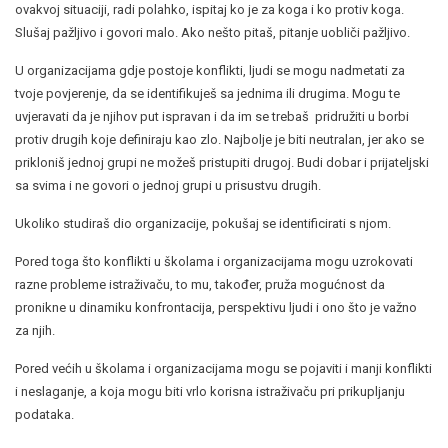
ovakvoj situaciji, radi polahko, ispitaj ko je za koga i ko protiv koga.
Slušaj pažljivo i govori malo. Ako nešto pitaš, pitanje uobliči pažljivo.
U organizacijama gdje postoje konflikti, ljudi se mogu nadmetati za
tvoje povjerenje, da se identifikuješ sa jednima ili drugima. Mogu te
uvjeravati da je njihov put ispravan i da im se trebaš pridružiti u borbi
protiv drugih koje definiraju kao zlo. Najbolje je biti neutralan, jer ako se
prikloniš jednoj grupi ne možeš pristupiti drugoj. Budi dobar i prijateljski
sa svima i ne govori o jednoj grupi u prisustvu drugih.
Ukoliko studiraš dio organizacije, pokušaj se identificirati s njom.
Pored toga što konflikti u školama i organizacijama mogu uzrokovati
razne probleme istraživaču, to mu, također, pruža mogućnost da
pronikne u dinamiku konfrontacija, perspektivu ljudi i ono što je važno
za njih.
Pored većih u školama i organizacijama mogu se pojaviti i manji konflikti
i neslaganje, a koja mogu biti vrlo korisna istraživaču pri prikupljanju
podataka.