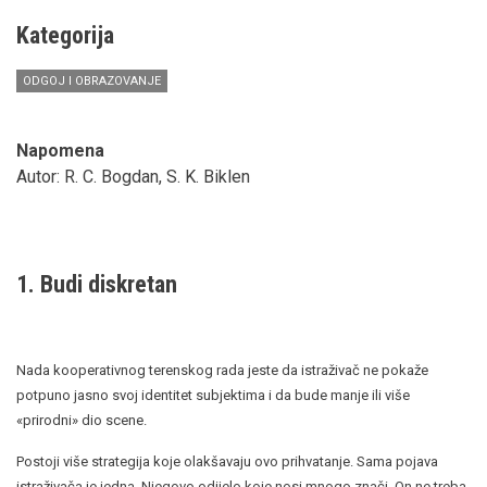
Kategorija
ODGOJ I OBRAZOVANJE
Napomena
Autor: R. C. Bogdan, S. K. Biklen
1. Budi diskretan
Nada kooperativnog terenskog rada jeste da istraživač ne pokaže
potpuno jasno svoj identitet subjektima i da bude manje ili više
«prirodni» dio scene.
Postoji više strategija koje olakšavaju ovo prihvatanje. Sama pojava
istraživača je jedna. Njegovo odijelo koje nosi mnogo znači. On ne treba