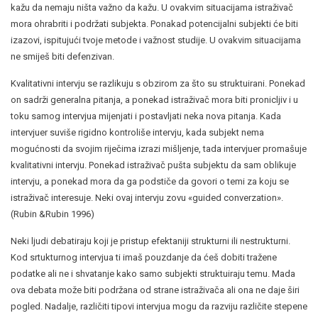
kažu da nemaju ništa važno da kažu. U ovakvim situacijama istraživač
mora ohrabriti i podržati subjekta. Ponakad potencijalni subjekti će biti
izazovi, ispitujući tvoje metode i važnost studije. U ovakvim situacijama
ne smiješ biti defenzivan.
Kvalitativni intervju se razlikuju s obzirom za što su struktuirani. Ponekad
on sadrži generalna pitanja, a ponekad istraživač mora biti pronicljiv i u
toku samog intervjua mijenjati i postavljati neka nova pitanja. Kada
intervjuer suviše rigidno kontroliše intervju, kada subjekt nema
mogućnosti da svojim riječima izrazi mišljenje, tada intervjuer promašuje
kvalitativni intervju. Ponekad istraživač pušta subjektu da sam oblikuje
intervju, a ponekad mora da ga podstiče da govori o temi za koju se
istraživač interesuje. Neki ovaj intervju zovu «guided converzation».
(Rubin &Rubin 1996)
Neki ljudi debatiraju koji je pristup efektaniji strukturni ili nestrukturni.
Kod srtukturnog intervjua ti imaš pouzdanje da ćeš dobiti tražene
podatke ali ne i shvatanje kako samo subjekti struktuiraju temu. Mada
ova debata može biti podržana od strane istraživača ali ona ne daje širi
pogled. Nadalje, različiti tipovi intervjua mogu da razviju različite stepene