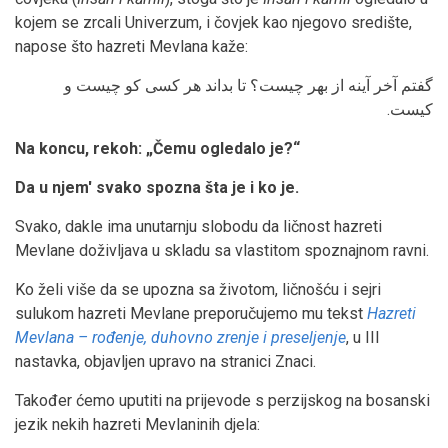
kojem se zrcali Univerzum, i čovjek kao njegovo središte,
napose što hazreti Mevlana kaže:
گفتم آخر آینه از بهر چیست؟ تا بداند هر کسی کو چیست و
کیست.
Na koncu, rekoh: „Čemu ogledalo je?“
Da u njem' svako spozna šta je i ko je.
Svako, dakle ima unutarnju slobodu da ličnost hazreti
Mevlane doživljava u skladu sa vlastitom spoznajnom ravni.
Ko želi više da se upozna sa životom, ličnošću i sejri
sulukom hazreti Mevlane preporučujemo mu tekst
Hazreti
Mevlana – rođenje, duhovno zrenje i preseljenje
, u III
nastavka, objavljen upravo na stranici Znaci.
Također ćemo uputiti na prijevode s perzijskog na bosanski
jezik nekih hazreti Mevlaninih djela: