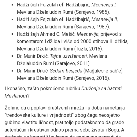
Hadži šejh Fejzulah ef. Hadžibajrić,
Mesnevija I
,
Mevlana Dželaluddin Rumi (Sarajevo, 1985).
Hadži šejh Fejzulah ef. Hadžibajrić,
Mesnevija II
,
Mevlana Dželaluddin Rumi (Sarajevo, 1987).
Hadži šejh Ahmed O. Mešić,
Mesnevija
, prijevod s
komentarom I.džilda i više od 2000 stihova II. džilda,
Mevlana Dželaluddin Rumi (Tuzla, 2016).
Dr. Munir Drkić,
Tajne uzvišenosti
, Mevlana
Dželaluddin Rumi (Sarajevo, 2011).
Dr. Munir Drkić,
Sedam besjeda
(Mağales-e sab’e),
Mevlana Dželaluddin Rumi (Sarajevo, 2016).
I konačno, zašto pokrećemo rubriku
Druženje sa hazreti
Mevlanom
?
Želimo da u poplavi društvenih mreža i u dobu nametanja
“trendovske kulture i vrijednosti” zbog čega neosjetno
gubimo vlastitu ličnost, pratitelje podstaknemo da grade
autentičan i kreativan odnos prema sebi, životu i Bogu. A