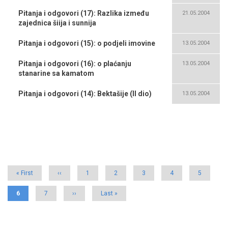
Pitanja i odgovori (17): Razlika između
21.05.2004
zajednica šiija i sunnija
Pitanja i odgovori (15): o podjeli imovine
13.05.2004
Pitanja i odgovori (16): o plaćanju
13.05.2004
stanarine sa kamatom
Pitanja i odgovori (14): Bektašije (II dio)
13.05.2004
Pagination
First
« First
Previous
‹‹
Page
1
Page
2
Page
3
Page
4
Page
5
page
page
Current
6
Page
7
Next
››
Last
Last »
page
page
page