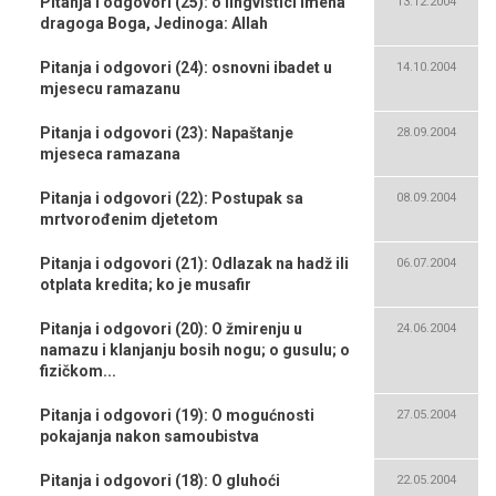
Pitanja i odgovori (25): o lingvistici Imena
13.12.2004
dragoga Boga, Jedinoga: Allah
Pitanja i odgovori (24): osnovni ibadet u
14.10.2004
mjesecu ramazanu
Pitanja i odgovori (23): Napaštanje
28.09.2004
mjeseca ramazana
Pitanja i odgovori (22): Postupak sa
08.09.2004
mrtvorođenim djetetom
Pitanja i odgovori (21): Odlazak na hadž ili
06.07.2004
otplata kredita; ko je musafir
Pitanja i odgovori (20): O žmirenju u
24.06.2004
namazu i klanjanju bosih nogu; o gusulu; o
fizičkom...
Pitanja i odgovori (19): O mogućnosti
27.05.2004
pokajanja nakon samoubistva
Pitanja i odgovori (18): O gluhoći
22.05.2004