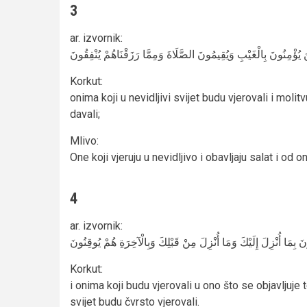
3
ar. izvornik
:
نَ يُؤْمِنُونَ بِالْغَيْبِ وَيُقِيمُونَ الصَّلَاةَ وَمِمَّا رَزَقْنَاهُمْ يُنْفِقُونَ
Korkut
:
onima koji u nevidljivi svijet budu vjerovali i moli
davali;
Mlivo
:
One koji vjeruju u nevidljivo i obavljaju salat i od o
4
ar. izvornik
:
ونَ بِمَا أُنْزِلَ إِلَيْكَ وَمَا أُنْزِلَ مِنْ قَبْلِكَ وَبِالْآخِرَةِ هُمْ يُوقِنُونَ
Korkut
:
i onima koji budu vjerovali u ono što se objavljuje t
svijet budu čvrsto vjerovali.