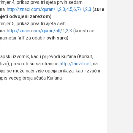
imjer 4, prikaz prva tri ajeta prvih sedam
ura:
http://znaci.com/quran/1,2,3,4,5,6,7/1,2,3
(
sure
 ajeti odvojeni zarezom
)
imjer 5, prikaz prva tri ajeta svih
ura:
http://znaci.com/quran/all/1,2,3
(koristi se
rametar '
all
' za odabir
svih sura
)
-
apski izvornik, kao i prijevodi Kur'ana (Korkut,
ivo), preuzeti su sa stranice
http://tanzil.net
, na
joj se može naći više opcija prikaza, kao i zvučni
apis većeg broja učača Kur'ana.