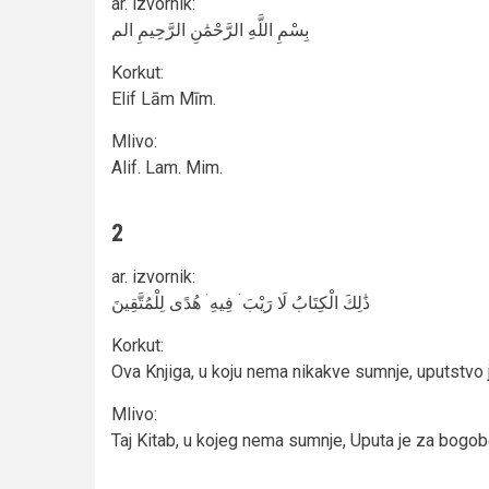
ar. izvornik
:
بِسْمِ اللَّهِ الرَّحْمَٰنِ الرَّحِيمِ الم
Korkut
:
Elif Lām Mīm.
Mlivo
:
Alif. Lam. Mim.
2
ar. izvornik
:
ذَٰلِكَ الْكِتَابُ لَا رَيْبَ ۛ فِيهِ ۛ هُدًى لِلْمُتَّقِينَ
Korkut
:
Ova Knjiga, u koju nema nikakve sumnje, uputstvo j
Mlivo
:
Taj Kitab, u kojeg nema sumnje, Uputa je za bogob