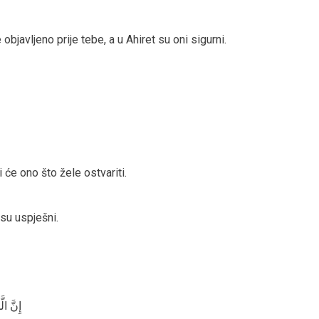
e objavljeno prije tebe, a u Ahiret su oni sigurni.
 će ono što žele ostvariti.
 su uspješni.
إِنَّ ال