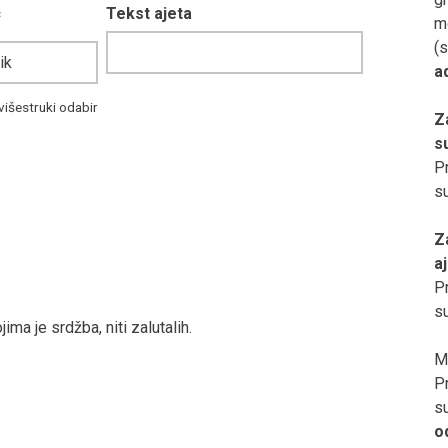
c
Tekst ajeta
m
(s
a
višestruki odabir
Z
s
Pr
s
Z
a
Pr
s
ma je srdžba, niti zalutalih.
M
Pr
s
o