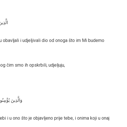
الَّذِي
tvu obavljali i udjeljivali dio od onoga što im Mi budemo
nog čim smo ih opskrbili, udjeljuju,
وَالَّذِينَ يُؤْمِنُ
ebi i u ono što je objavljeno prije tebe, i onima koji u onaj