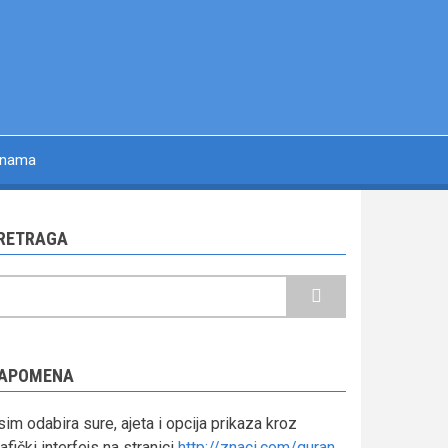
 nama
RETRAGA
retraga
APOMENA
im odabira sure, ajeta i opcija prikaza kroz
afički interfejs na stranici
http://znaci.com/quran
,