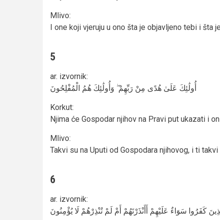
Mlivo
:
I one koji vjeruju u ono šta je objavljeno tebi i šta j
5
ar. izvornik
:
أُولَٰئِكَ عَلَىٰ هُدًى مِنْ رَبِّهِمْ ۖ وَأُولَٰئِكَ هُمُ الْمُفْلِحُونَ
Korkut
:
Njima će Gospodar njihov na Pravi put ukazati i oni
Mlivo
:
Takvi su na Uputi od Gospodara njihovog, i ti takvi
6
ar. izvornik
:
َّذِينَ كَفَرُوا سَوَاءٌ عَلَيْهِمْ أَأَنْذَرْتَهُمْ أَمْ لَمْ تُنْذِرْهُمْ لَا يُؤْمِنُونَ