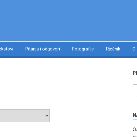
ekstovi
Pitanja i odgovori
Fotografije
Rječnik
O
P
P
N
Os
gr