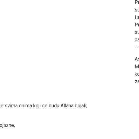
Pr
s
i
Pr
s
pa
--
Ar
Ml
ko
z
e svima onima koji se budu Allaha bojali;
ojazne,