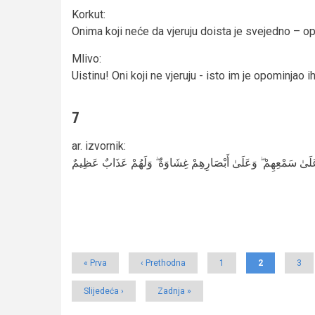
Korkut
:
Onima koji neće da vjeruju doista je svejedno – opo
Mlivo
:
Uistinu! Oni koji ne vjeruju - isto im je opominjao ih
7
ar. izvornik
:
َعَلَىٰ سَمْعِهِمْ ۖ وَعَلَىٰ أَبْصَارِهِمْ غِشَاوَةٌ ۖ وَلَهُمْ عَذَابٌ عَظِيمٌ
Pagination
First
« Prva
Previous
‹ Prethodna
Page
1
Current
2
Pag
3
page
page
page
Next
Slijedeća ›
Last
Zadnja »
page
page