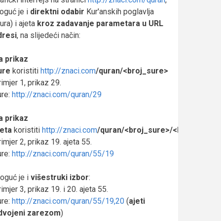
oguć je i
direktni odabir
Kur'anskih poglavlja
ura) i ajeta
kroz zadavanje
parametara u URL
dresi
, na slijedeći način:
a prikaz
ure
koristiti
http://znaci.com
/quran/<broj_sure>
imjer 1, prikaz 29.
ure:
http://znaci.com/quran/29
a prikaz
jeta
koristiti
http://znaci.com
/quran/<broj_sure>/<broj_ajeta>
imjer 2, prikaz 19. ajeta 55.
ure:
http://znaci.com/quran/55/19
oguć je i
višestruki izbor
:
imjer 3, prikaz 19. i 20. ajeta 55.
ure:
http://znaci.com/quran/55/19,20
(
ajeti
dvojeni zarezom
)