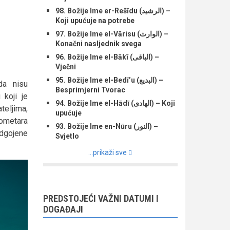
98. Božije Ime er-Rešīdu (الرشید) –
Koji upućuje na potrebe
97. Božije Ime el-Vārisu (الوارث) –
Konačni nasljednik svega
96. Božije Ime el-Bākī (الباقی) –
Vječni
95. Božije Ime el-Bedī’u (البدیع) –
da nisu
Besprimjerni Tvorac
koji je
94. Božije Ime el-Hādī (الهادی) – Koji
teljima,
upućuje
lometara
93. Božije Ime en-Nūru (النور) –
odgojene
Svjetlo
...prikaži sve
PREDSTOJEĆI VAŽNI DATUMI I
DOGAĐAJI