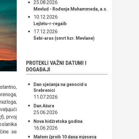
25.08.2026
Mevlud - Rođenje Muhammeda, a.s.
10.12.2026
Lejletu-r-regaib
17.12.2026
Šebi-arus (smrt hzr. Mevlane)
PROTEKLI VAŽNI DATUMI I
DOGAĐAJI
Dan sjećanja na genocid u
stantno,
Srebrenici
orenoga,
11.07.2026
razloga,
Dan Ašure
jujući
25.06.2026
iḍ
), prvoj
Nova hidžretska godina
oslanika
16.06.2026
 čine se
Matem (prvih 10 dana mjeseca