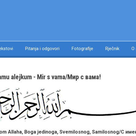
ekstovi
Pitanja i odgovori
Fotografije
Rječnik
O
amu alejkum - Mir s vama/Мир с вама!
om Allaha, Boga jedinoga, Svemilosnog, Samilosnog/С им