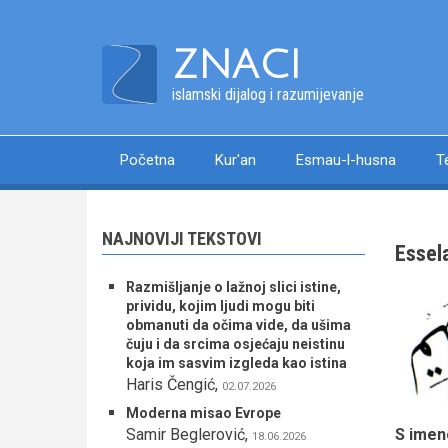
Skip
to
ZNACI
main
content
islamski dijalog i razumijevanje
Početna
Kur'an
Esmau-l-husna
T
Main
navigation
NAJNOVIJI TEKSTOVI
Essel
Razmišljanje o lažnoj slici istine,
prividu, kojim ljudi mogu biti
obmanuti da očima vide, da ušima
čuju i da srcima osjećaju neistinu
koja im sasvim izgleda kao istina
Haris Čengić
,
02.07.2026
Moderna misao Evrope
S imen
Samir Beglerović
,
18.06.2026