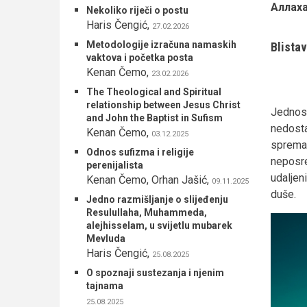
Аллаха
Nekoliko riječi o postu
Haris Čengić
,
27.02.2026
Metodologije izračuna namaskih
Blista
vaktova i početka posta
Kenan Čemo
,
23.02.2026
The Theological and Spiritual
relationship between Jesus Christ
Jednos
and John the Baptist in Sufism
nedost
Kenan Čemo
,
03.12.2025
spreman
Odnos sufizma i religije
neposre
perenijalista
udaljen
Kenan Čemo, Orhan Jašić
,
09.11.2025
duše.
Jedno razmišljanje o slijeđenju
Resulullaha, Muhammeda,
alejhisselam, u svijetlu mubarek
Mevluda
Haris Čengić
,
25.08.2025
O spoznaji sustezanja i njenim
tajnama
25.08.2025