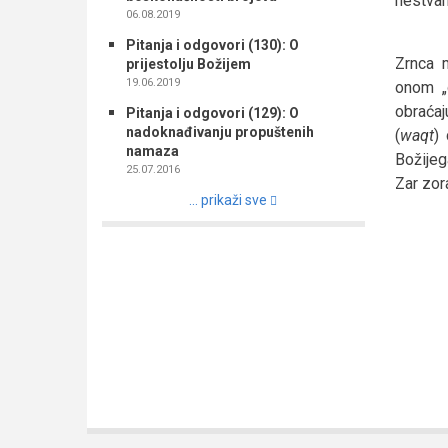
nestvarn
06.08.2019
Pitanja i odgovori (130): O
Zrnca m
prijestolju Božijem
19.06.2019
onom „
obraćaj
Pitanja i odgovori (129): O
nadoknađivanju propuštenih
(
waqt
)
namaza
Božijeg
25.07.2016
Zar zor
... prikaži sve