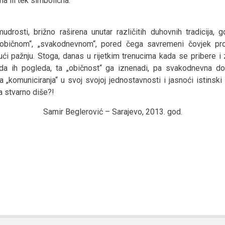
a ili tek simbolična.
udrosti, brižno raširena unutar različitih duhovnih tradicija, 
običnom“, „svakodnevnom“, pored čega savremeni čovjek pro
ući pažnju. Stoga, danas u rijetkim trenucima kada se pribere i
 da ih pogleda, ta „običnost“ ga iznenadi, pa svakodnevna d
a „komuniciranja“ u svoj svojoj jednostavnosti i jasnoći istinski
a stvarno diše?!
Samir Beglerović – Sarajevo, 2013. god.