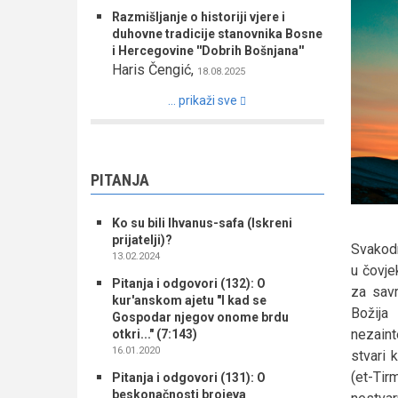
Razmišljanje o historiji vjere i
duhovne tradicije stanovnika Bosne
i Hercegovine ''Dobrih Bošnjana''
Haris Čengić
,
18.08.2025
... prikaži sve
PITANJA
Ko su bili Ihvanus-safa (Iskreni
prijatelji)?
Svakodn
13.02.2024
u čovje
Pitanja i odgovori (132): O
za savr
kur'anskom ajetu "I kad se
Božij
Gospodar njegov onome brdu
nezaint
otkri..." (7:143)
16.01.2020
stvari 
(et-Tir
Pitanja i odgovori (131): O
beskonačnosti brojeva