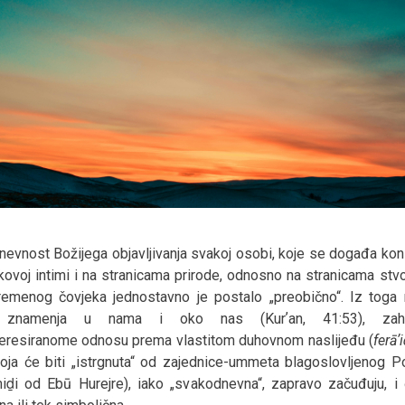
evnost Božijega objavljivanja svakoj osobi, koje se događa kon
kovoj intimi i na stranicama prirode, odnosno na stranicama stv
emenog čovjeka jednostavno je postalo „preobično“. Iz toga 
a znamenja u nama i oko nas (Kurʼan, 41:53), zahval
eresiranome odnosu prema vlastitom duhovnom naslijeđu (
ferāʼ
koja će biti „istrgnuta“ od zajednice-ummeta blagoslovljenog P
miḏi od Ebū Hurejre), iako „svakodnevna“, zapravo začuđuju, i