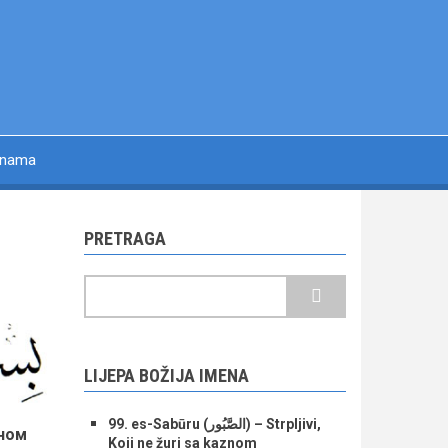
 nama
PRETRAGA
Pretraga
LIJEPA BOŽIJA IMENA
99. es-Sabūru (الصَّبُور) – Strpljivi,
еном
Koji ne žuri sa kaznom