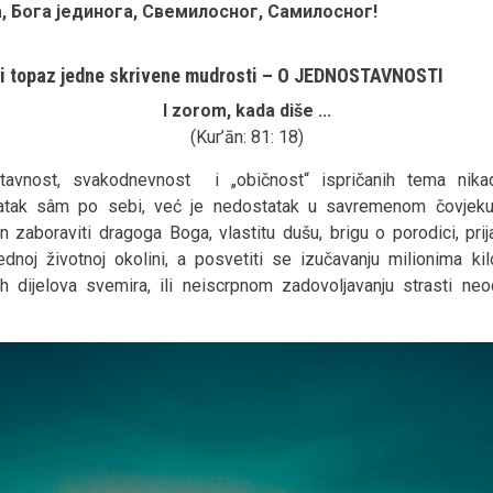
, Бога јединога, Свемилосног, Самилосног!
vi topaz jedne skrivene mudrosti – O JEDNOSTAVNOSTI
I zorom, kada diše ...
(Kur’ān: 81: 18)
tavnost, svakodnevnost i „običnost“ ispričanih tema nika
atak sâm po sebi, već je nedostatak u savremenom čovjeku 
 zaboraviti dragoga Boga, vlastitu dušu, brigu o porodici, prija
dnoj životnoj okolini, a posvetiti se izučavanju milionima ki
ih dijelova svemira, ili neiscrpnom zadovoljavanju strasti ne